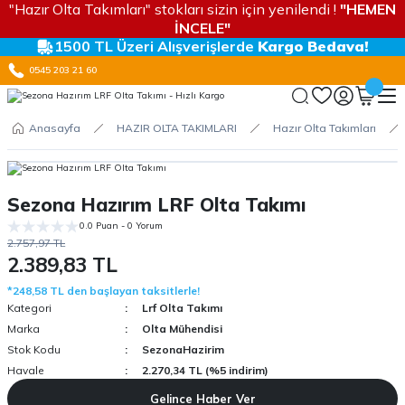
"Hazır Olta Takımları" stokları sizin için yenilendi !
"HEMEN
İNCELE"
1500 TL Üzeri Alışverişlerde
Kargo Bedava!
0545 203 21 60
Anasayfa
HAZIR OLTA TAKIMLARI
Hazır Olta Takımları
Sezona Hazırım LRF Olta Takımı
0.0 Puan - 0 Yorum
2.757,97 TL
2.389,83 TL
*248,58 TL den başlayan taksitlerle!
Kategori
Lrf Olta Takımı
Marka
Olta Mühendisi
Stok Kodu
SezonaHazirim
Havale
2.270,34 TL (%5 indirim)
Gelince Haber Ver