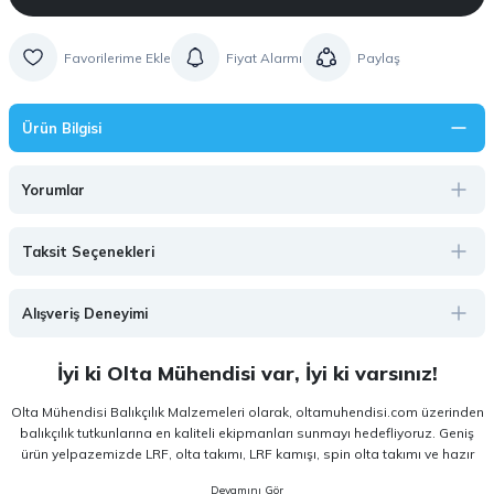
Fiyat Alarmı
Paylaş
Ürün Bilgisi
Yorumlar
Taksit Seçenekleri
Alışveriş Deneyimi
İyi ki Olta Mühendisi var, İyi ki varsınız!
Olta Mühendisi Balıkçılık Malzemeleri olarak, oltamuhendisi.com üzerinden
balıkçılık tutkunlarına en kaliteli ekipmanları sunmayı hedefliyoruz. Geniş
ürün yelpazemizde LRF, olta takımı, LRF kamışı, spin olta takımı ve hazır
olta takımı gibi kategorilerde, hem amatör hem de profesyonel