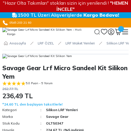
"Hazır Olta Takımları" stokları sizin için yenilendi !
"HEMEN
İNCELE"
1500 TL Üzeri Alışverişlerde
Kargo Bedava!
0545 203 21 60
Anasayfa
LRF ÖZEL
LRF Maket Yemleri
Silikon LRF Yem
Savage Gear Lrf Micro Sandeel Kit Silikon
Yem
5.0 Puan - 5 Yorum
262,77 TL
236,49 TL
*24,60 TL den başlayan taksitlerle!
Kategori
Silikon LRF Yemleri
Marka
Savage Gear
Stok Kodu
OLT50347
Havale
224,67 TL (%5 indirim)