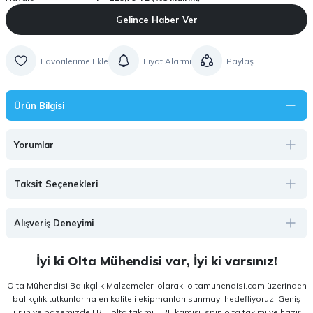
Gelince Haber Ver
Fiyat Alarmı
Paylaş
Ürün Bilgisi
Yorumlar
Taksit Seçenekleri
Alışveriş Deneyimi
İyi ki Olta Mühendisi var, İyi ki varsınız!
Olta Mühendisi Balıkçılık Malzemeleri olarak, oltamuhendisi.com üzerinden
balıkçılık tutkunlarına en kaliteli ekipmanları sunmayı hedefliyoruz. Geniş
ürün yelpazemizde LRF, olta takımı, LRF kamışı, spin olta takımı ve hazır