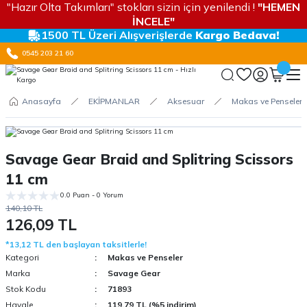
"Hazır Olta Takımları" stokları sizin için yenilendi !
"HEMEN
İNCELE"
1500 TL Üzeri Alışverişlerde
Kargo Bedava!
0545 203 21 60
Anasayfa
EKİPMANLAR
Aksesuar
Makas ve Penseler
Savage Gear Braid and Splitring Scissors
11 cm
0.0 Puan - 0 Yorum
140,10 TL
126,09 TL
*13,12 TL den başlayan taksitlerle!
Kategori
Makas ve Penseler
Marka
Savage Gear
Stok Kodu
71893
Havale
119,79 TL (%5 indirim)