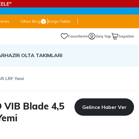
ELE"
Servis
Oltacı Blog
Kargo Takibi
Favorilerim
Giriş Yap
Sepetim
AR
HAZIR OLTA TAKIMLARI
GR LRF Yemi
 VIB Blade 4,5
Gelince Haber Ver
Yemi