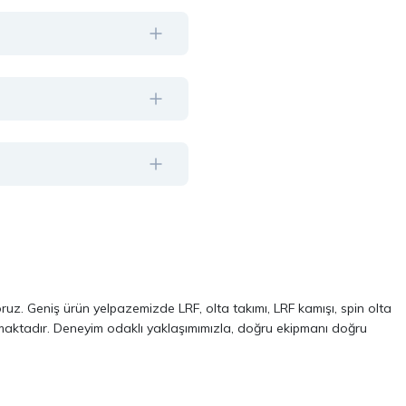
oruz. Geniş ürün yelpazemizde LRF, olta takımı, LRF kamışı, spin olta
almaktadır. Deneyim odaklı yaklaşımımızla, doğru ekipmanı doğru
ve performans odaklı modellerinden oluşur. Özellikle LRF avcılığı ve