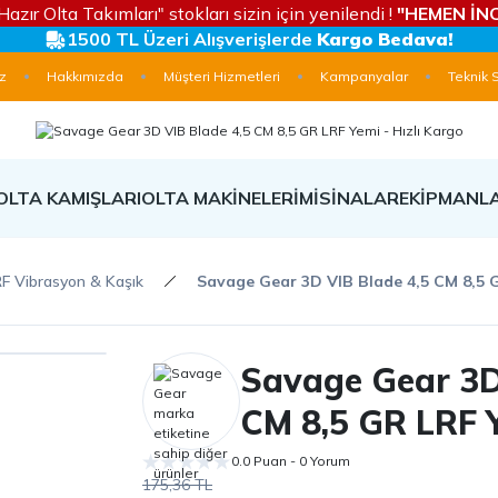
Hazır Olta Takımları" stokları sizin için yenilendi !
"HEMEN İNC
1500 TL Üzeri Alışverişlerde
Kargo Bedava!
z
Hakkımızda
Müşteri Hizmetleri
Kampanyalar
Teknik 
OLTA KAMIŞLARI
OLTA MAKİNELERİ
MİSİNALAR
EKİPMANL
F Vibrasyon & Kaşık
Savage Gear 3D VIB Blade 4,5 CM 8,5 
Savage Gear 3D
CM 8,5 GR LRF 
0.0 Puan - 0 Yorum
175,36 TL