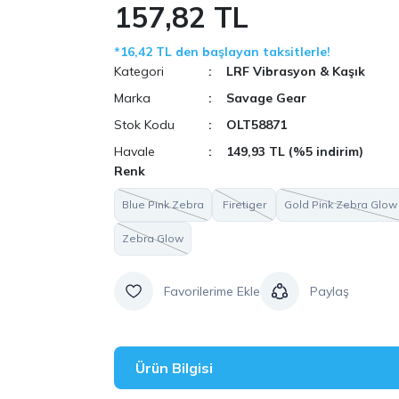
157,82 TL
*16,42 TL den başlayan taksitlerle!
Kategori
LRF Vibrasyon & Kaşık
Marka
Savage Gear
Stok Kodu
OLT58871
Havale
149,93 TL (%5 indirim)
Renk
Blue Pink Zebra
Firetiger
Gold Pink Zebra Glow
Zebra Glow
Paylaş
Ürün Bilgisi