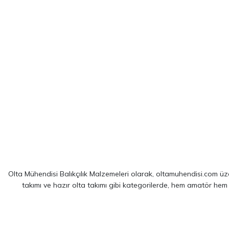
Olta Mühendisi Balıkçılık Malzemeleri olarak, oltamuhendisi.com üzer
takımı ve hazır olta takımı gibi kategorilerde, hem amatör hem
Sitemizde yer alan ürünler; dünya çapında kendini kanıtlamış
Shim