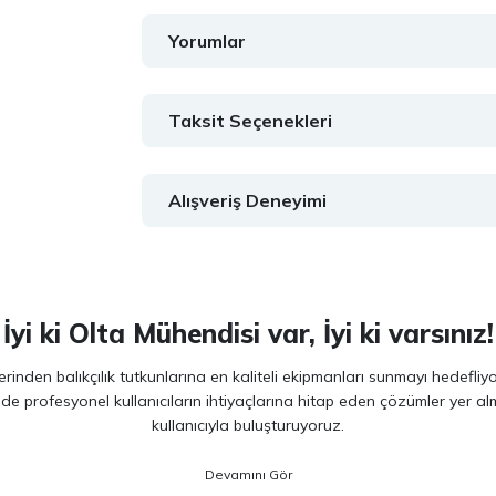
Yorumlar
Taksit Seçenekleri
Alışveriş Deneyimi
İyi ki Olta Mühendisi var, İyi ki varsınız!
inden balıkçılık tutkunlarına en kaliteli ekipmanları sunmayı hedefliy
 de profesyonel kullanıcıların ihtiyaçlarına hitap eden çözümler yer 
kullanıcıyla buluşturuyoruz.
ano, Daiwa, Hanfish, Fujin ve Ryuji
gibi lider markaların en güncel 