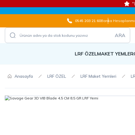
"
0545 203 21 60
Banka Hesaplarımı
ARA
LRF ÖZEL
MAKET YEMLER
Anasayfa
LRF ÖZEL
LRF Maket Yemleri
LR