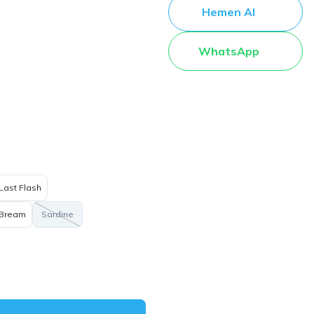
Hemen Al
WhatsApp
Last Flash
 Bream
Sardine