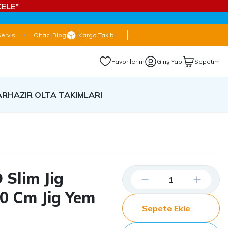
ELE"
Servis
Oltacı Blog
Kargo Takibi
Favorilerim
Giriş Yap
Sepetim
AR
HAZIR OLTA TAKIMLARI
 Slim Jig
0 Cm Jig Yem
Sepete Ekle