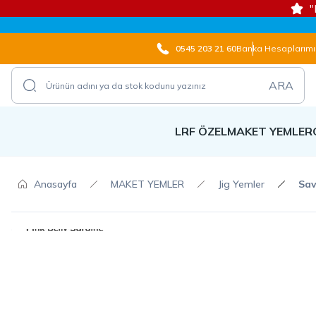
"
0545 203 21 60
Banka Hesaplarımı
ARA
LRF ÖZEL
MAKET YEMLER
Anasayfa
MAKET YEMLER
Jig Yemler
Sav