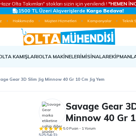
Hazır Olta Takımları" stokları sizin için yenilendi !
"HEMEN İNC
1500 TL Üzeri Alışverişlerde
Kargo Bedava!
z
Hakkımızda
Müşteri Hizmetleri
Kampanyalar
Teknik 
OLTA KAMIŞLARI
OLTA MAKİNELERİ
MİSİNALAR
EKİPMANL
age Gear 3D Slim Jig Minnow 40 Gr 10 Cm Jig Yem
Savage Gear 3D
Minnow 40 Gr 1
5.0 Puan - 1 Yorum
525,54 TL