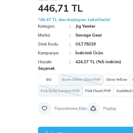
446,71 TL
*46,47 TL den başlayan taksitlerle!
Kategori
Jig Yemler
Marka
Savage Gear
Stok Kodu
OLT78219
Kampanya
İndirimli Ürün
Havale
424,37 TL (%5 indirim)
Seçenek
BG
Bone White Glow PHP
Glow Yellow
Pink Belly Sardine PHP
Pink Flash PHP
Saddled
Paylaş