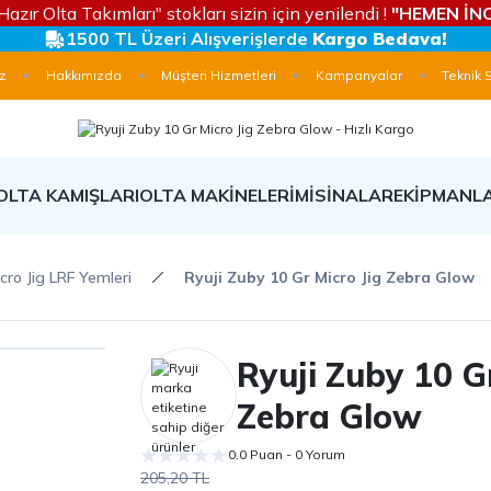
Hazır Olta Takımları" stokları sizin için yenilendi !
"HEMEN İNC
1500 TL Üzeri Alışverişlerde
Kargo Bedava!
z
Hakkımızda
Müşteri Hizmetleri
Kampanyalar
Teknik 
OLTA KAMIŞLARI
OLTA MAKİNELERİ
MİSİNALAR
EKİPMANL
cro Jig LRF Yemleri
Ryuji Zuby 10 Gr Micro Jig Zebra Glow
Ryuji Zuby 10 Gr
Zebra Glow
0.0 Puan - 0 Yorum
205,20 TL