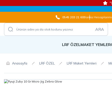
"
0545 203 21 60
Banka Hesaplarımı
ARA
LRF ÖZEL
MAKET YEMLER
Anasayfa
LRF ÖZEL
LRF Maket Yemleri
Mi