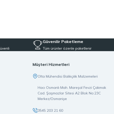
ve performans odaklı modellerinden oluşur. Özellikle LRF avcılığı ve
 kalite, dayanıklılık ve performans kriterlerini ön planda tutuyoruz.
Aynı zamanda, balıkçılığa yeni başlayanlar için pratik ve ekonomik
iyeye uygun ekipmanları tek çatı altında topluyoruz.
Güvenilir Paketleme
üvenli
Tüm ürünler özenle paketlenir
er, doğrudan stoktan temin edilerek özenle paketlenir ve aynı gün
pmanın ayrıcalığını yaşarsınız.
Müşteri Hizmetleri
imiz orijinal ve garantili olup, satış öncesi ve sonrası destek
Olta Mühendisi Balıkçılık Malzemeleri
ız, doğru yerdesiniz.
Hacı Osmanlı Mah. Mareşal Fevzi Çakmak
larına değer katan bir markadır. İster LRF, ister spin olta takımı
Cad. Şaşmazlar Sitesi A2 Blok No:23C
e güvenin buluştuğu noktaya hoş geldiniz.
Merkez/Osmaniye
0545 203 21 60