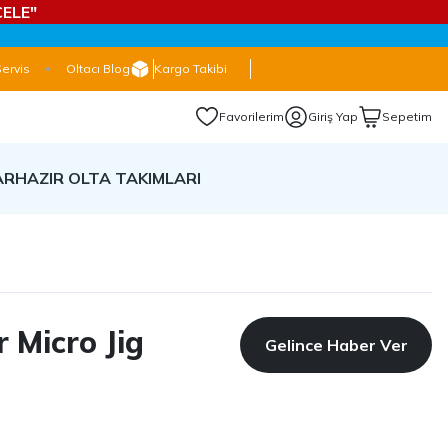
ELE"
Servis
Oltacı Blog
Kargo Takibi
Favorilerim
Giriş Yap
Sepetim
AR
HAZIR OLTA TAKIMLARI
 Micro Jig
Gelince Haber Ver