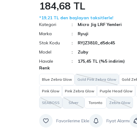
184,68 TL
*19,21 TL den başlayan taksitlerle!
Kategori
Micro Jig LRF Yemleri
Marka
Ryuji
Stok Kodu
RYJZ3810_d5dc45
Model
Zuby
Havale
175,45 TL (%5 indirim)
Renk
Blue Zebra Glow
Gold Pink Zebra Glow
Gold Ze
Pink Glow
Pink Zebra Glow
Purple Head Glow
SEABOSS
Silver
Toronto
Zebra Glow
Fiyat Alarmı