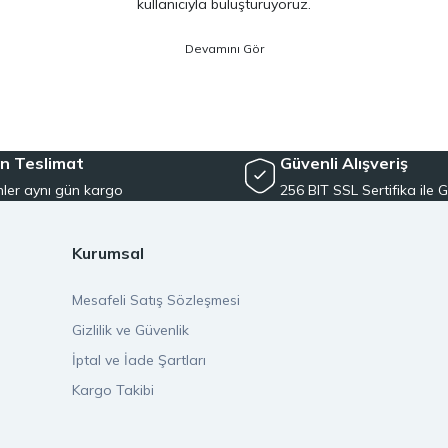
kullanıcıyla buluşturuyoruz.
ano, Daiwa, Hanfish, Fujin ve Ryuji
gibi lider markaların en güncel 
veriminizi artırırken maksimum keyif almanızı sağlıyoruz. Ürün seçiminde
siyet arayan kullanıcılar için özel olarak seçilmiş ürünler sunuyoruz. 
e, herkesin kolayca bu hobiye adım atmasını mümkün kılıyoruz. Her sev
n Teslimat
Güvenli Alışveriş
ler aynı gün kargo
256 BIT SSL Sertifika ile G
ayı ilke edindik. oltamuhendisi.com üzerinden verdiğiniz tüm siparişl
kilde adresinize ulaştırılır. Bu sayede beklemeden, güvenle alışveriş ya
Kurumsal
rayüz ile alışveriş deneyiminizi sorunsuz hale getiriyoruz. Tüm ürünler
Mesafeli Satış Sözleşmesi
 yanınızdayız. Balıkçılık ekipmanlarında güvenilir bir adres arıyorsan
Gizlilik ve Güvenlik
İptal ve İade Şartları
lıkçılık kültürünü benimseyen, bilgi paylaşımını önemseyen ve kullanıcı
ekipmanları güvenle oltamuhendisi.com’da bulabilirsiniz. Kalite, hız v
Kargo Takibi