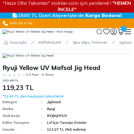
"Hazır Olta Takımları" stokları sizin için yenilendi !
"HEMEN
İNCELE"
1500 TL Üzeri Alışverişlerde
Kargo Bedava!
0545 203 21 60
Anasayfa
EKİPMANLAR
İğne, Klips, Fırdöndü
Jighead
Ryuji Yellow UV Mafsal Jig Head
0.0 Puan - 0 Yorum
132,48 TL
119,23 TL
*12,40 TL den başlayan taksitlerle!
Kategori
Jighead
Marka
Ryuji
Stok Kodu
RYJMJHYUV
Editör Tavsiyesi
Lrf İçin Tavsiye Ürünler
Havale
113,27 TL (%5 indirim)