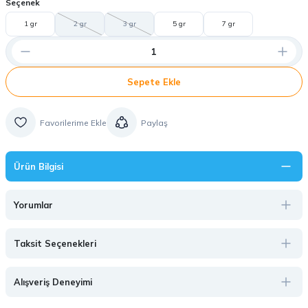
Seçenek
1 gr
2 gr
3 gr
5 gr
7 gr
Sepete Ekle
Paylaş
Ürün Bilgisi
Yorumlar
Taksit Seçenekleri
Alışveriş Deneyimi