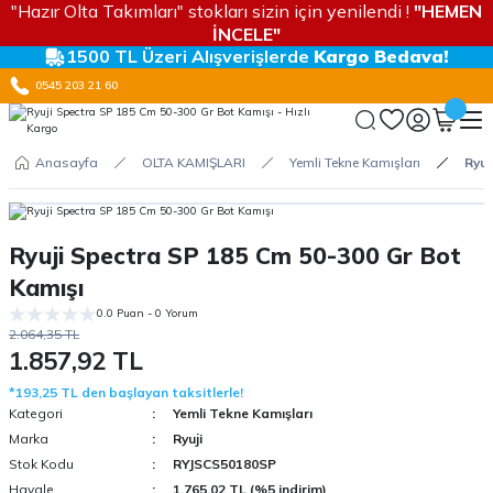
"Hazır Olta Takımları" stokları sizin için yenilendi !
"HEMEN
İNCELE"
1500 TL Üzeri Alışverişlerde
Kargo Bedava!
0545 203 21 60
Anasayfa
OLTA KAMIŞLARI
Yemli Tekne Kamışları
Ryuj
Ryuji Spectra SP 185 Cm 50-300 Gr Bot
Kamışı
0.0 Puan - 0 Yorum
2.064,35 TL
1.857,92 TL
*193,25 TL den başlayan taksitlerle!
Kategori
Yemli Tekne Kamışları
Marka
Ryuji
Stok Kodu
RYJSCS50180SP
Havale
1.765,02 TL (%5 indirim)