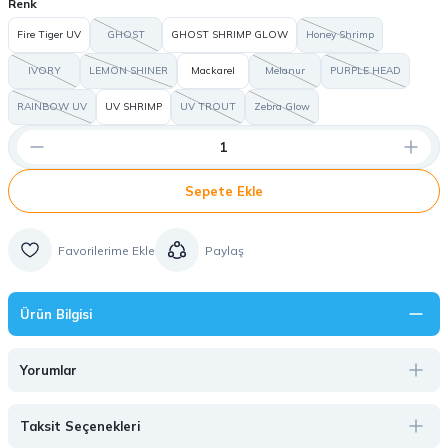
Renk
Fire Tiger UV
GHOST
GHOST SHRIMP GLOW
Honey Shrimp
IVORY
LEMON SHINER
Mackarel
Melanur
PURPLE HEAD
RAINBOW UV
UV SHRIMP
UV TROUT
Zebra Glow
Sepete Ekle
Paylaş
Ürün Bilgisi
Yorumlar
Taksit Seçenekleri