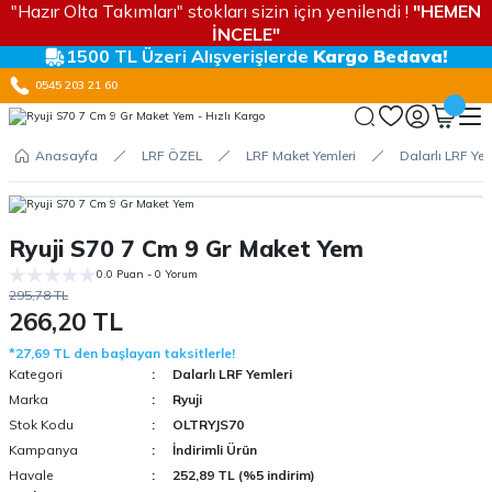
"Hazır Olta Takımları" stokları sizin için yenilendi !
"HEMEN
İNCELE"
1500 TL Üzeri Alışverişlerde
Kargo Bedava!
0545 203 21 60
Anasayfa
LRF ÖZEL
LRF Maket Yemleri
Dalarlı LRF Yem
Ryuji S70 7 Cm 9 Gr Maket Yem
0.0 Puan - 0 Yorum
295,78 TL
266,20 TL
*27,69 TL den başlayan taksitlerle!
Kategori
Dalarlı LRF Yemleri
Marka
Ryuji
Stok Kodu
OLTRYJS70
Kampanya
İndirimli Ürün
Havale
252,89 TL (%5 indirim)