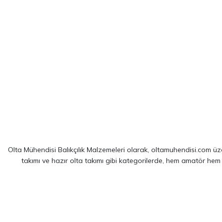
Olta Mühendisi Balıkçılık Malzemeleri olarak, oltamuhendisi.com üzer
takımı ve hazır olta takımı gibi kategorilerde, hem amatör hem
Sitemizde yer alan ürünler; dünya çapında kendini kanıtlamış
Shim
spin balıkçılığı için optimize edilmiş ekipmanlarımız sayesinde, av 