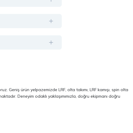
oruz. Geniş ürün yelpazemizde LRF, olta takımı, LRF kamışı, spin olta
almaktadır. Deneyim odaklı yaklaşımımızla, doğru ekipmanı doğru
ve performans odaklı modellerinden oluşur. Özellikle LRF avcılığı ve
 kalite, dayanıklılık ve performans kriterlerini ön planda tutuyoruz.