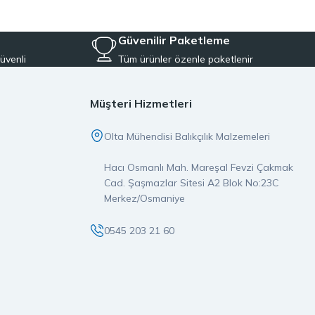
Aynı zamanda, balıkçılığa yeni başlayanlar için pratik ve ekonomik
iyeye uygun ekipmanları tek çatı altında topluyoruz.
Güvenilir Paketleme
üvenli
Tüm ürünler özenle paketlenir
er, doğrudan stoktan temin edilerek özenle paketlenir ve aynı gün
pmanın ayrıcalığını yaşarsınız.
Müşteri Hizmetleri
imiz orijinal ve garantili olup, satış öncesi ve sonrası destek
Olta Mühendisi Balıkçılık Malzemeleri
ız, doğru yerdesiniz.
Hacı Osmanlı Mah. Mareşal Fevzi Çakmak
larına değer katan bir markadır. İster LRF, ister spin olta takımı
Cad. Şaşmazlar Sitesi A2 Blok No:23C
e güvenin buluştuğu noktaya hoş geldiniz.
Merkez/Osmaniye
0545 203 21 60