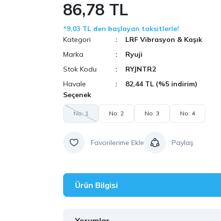
86,78 TL
*9,03 TL den başlayan taksitlerle!
Kategori
LRF Vibrasyon & Kaşık
Marka
Ryuji
Stok Kodu
RYJNTR2
Havale
82,44 TL (%5 indirim)
Seçenek
No: 1
No: 2
No: 3
No: 4
Paylaş
Ürün Bilgisi
Yorumlar