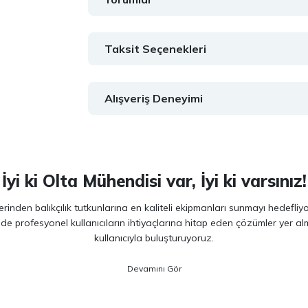
Taksit Seçenekleri
Alışveriş Deneyimi
İyi ki Olta Mühendisi var, İyi ki varsınız!
inden balıkçılık tutkunlarına en kaliteli ekipmanları sunmayı hedefliy
 de profesyonel kullanıcıların ihtiyaçlarına hitap eden çözümler yer 
kullanıcıyla buluşturuyoruz.
ano, Daiwa, Hanfish, Fujin ve Ryuji
gibi lider markaların en güncel 
veriminizi artırırken maksimum keyif almanızı sağlıyoruz. Ürün seçiminde