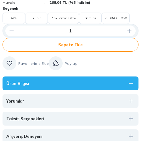
Havale
268,04 TL (%5 indirim)
Seçenek
AYU
Bulpin
Pink Zebra Glow
Sardine
ZEBRA GLOW
Sepete Ekle
Paylaş
Ürün Bilgisi
Yorumlar
Taksit Seçenekleri
Alışveriş Deneyimi