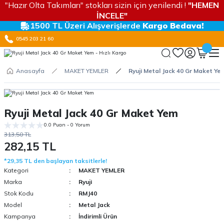
"Hazır Olta Takımları" stokları sizin için yenilendi !
"HEMEN
İNCELE"
1500 TL Üzeri Alışverişlerde
Kargo Bedava!
0545 203 21 60
Anasayfa
MAKET YEMLER
Ryuji Metal Jack 40 Gr Maket Ye
Ryuji Metal Jack 40 Gr Maket Yem
0.0 Puan - 0 Yorum
313,50 TL
282,15 TL
*29,35 TL den başlayan taksitlerle!
Kategori
MAKET YEMLER
Marka
Ryuji
Stok Kodu
RMJ40
Model
Metal Jack
Kampanya
İndirimli Ürün