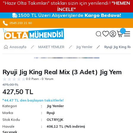
"Hazır Olta Takımları" stokları sizin için yenilendi !
"HEMEN
İNCELE"
1500 TL Üzeri Alışverişlerde
Kargo Bedava!
0545 203 21 60
Anasayfa
MAKET YEMLER
Jig Yemler
Ryuji Jig King Re
Ryuji Jig King Real Mix (3 Adet) Jig Yem
0.0 Puan - 0 Yorum
475,00 TL
427,50 TL
*44,47 TL den başlayan taksitlerle!
Kategori
Jig Yemler
Marka
Ryuji
Stok Kodu
OLTRYJJK
Havale
406,12 TL (%5 indirim)
Seçenek