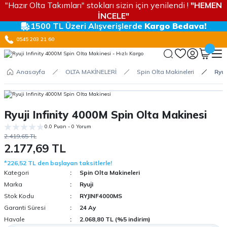
"Hazır Olta Takımları" stokları sizin için yenilendi !
"HEMEN
İNCELE"
1500 TL Üzeri Alışverişlerde
Kargo Bedava!
0545 203 21 60
Anasayfa
OLTA MAKİNELERİ
Spin Olta Makineleri
Ryuj
Ryuji Infinity 4000M Spin Olta Makinesi
0.0 Puan - 0 Yorum
2.419,65 TL
2.177,69 TL
*226,52 TL den başlayan taksitlerle!
Kategori
Spin Olta Makineleri
Marka
Ryuji
Stok Kodu
RYJINF4000MS
Garanti Süresi
24 Ay
Havale
2.068,80 TL (%5 indirim)