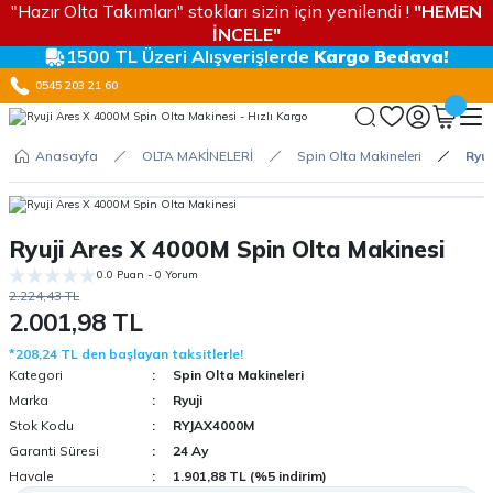
"Hazır Olta Takımları" stokları sizin için yenilendi !
"HEMEN
İNCELE"
1500 TL Üzeri Alışverişlerde
Kargo Bedava!
0545 203 21 60
Anasayfa
OLTA MAKİNELERİ
Spin Olta Makineleri
Ryuj
Ryuji Ares X 4000M Spin Olta Makinesi
0.0 Puan - 0 Yorum
2.224,43 TL
2.001,98 TL
*208,24 TL den başlayan taksitlerle!
Kategori
Spin Olta Makineleri
Marka
Ryuji
Stok Kodu
RYJAX4000M
Garanti Süresi
24 Ay
Havale
1.901,88 TL (%5 indirim)