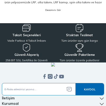
ürün yelpazemizde LRF, olta takımı, LRF kamışı, spin olta takımı ve hazır
olta takımı gibi kategorilerde, hem amatör hem de profesyonel
kullanıcıların ihtiyaçlarına hitap eden çözümler yer almaktadır. Deneyim
odaklı yaklaşımımızla, doğru ekipmanı doğru kullanıcıyla buluşturuyoruz.
Sitemizde yer alan ürünler; dünya çapında kendini kanıtlamış
Shimano,
Daiwa, Hanfish, Fujin ve Ryuji
gibi lider markaların en güncel ve performans
Taksit Seçenekleri
Stoktan Teslimat
odaklı modellerinden oluşur. Özellikle LRF avcılığı ve spin balıkçılığı için
Vade Farksız 4 Taksit İmkanı
Tüm ürünler aynı gün kargo
optimize edilmiş ekipmanlarımız sayesinde, av veriminizi artırırken
maksimum keyif almanızı sağlıyoruz. Ürün seçiminde kalite, dayanıklılık ve
performans kriterlerini ön planda tutuyoruz.
Güvenli Alışveriş
Güvenilir Paketleme
256 BIT SSL Sertifika ile Güvenli
Tüm ürünler özenle paketlenir
LRF kamışı ve spin olta takımı kategorilerinde, hafiflik ve hassasiyet arayan
kullanıcılar için özel olarak seçilmiş ürünler sunuyoruz. Aynı zamanda,
balıkçılığa yeni başlayanlar için pratik ve ekonomik çözümler sağlayan
hazır olta takımı seçeneklerimizle, herkesin kolayca bu hobiye adım
atmasını mümkün kılıyoruz. Her seviyeye uygun ekipmanları tek çatı altında
topluyoruz.
KAYDOL
Olta Mühendisi olarak müşteri memnuniyetini en üst seviyede tutmayı ilke
İletişim
edindik. oltamuhendisi.com üzerinden verdiğiniz tüm siparişler, doğrudan
Kurumsal
stoktan temin edilerek özenle paketlenir ve aynı gün kargo avantajıyla hızlı