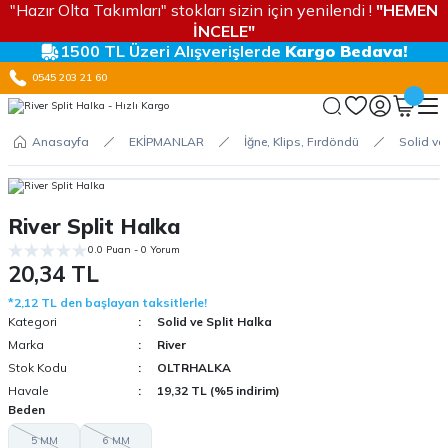
"Hazır Olta Takımları" stokları sizin için yenilendi !
"HEMEN
İNCELE"
1500 TL Üzeri Alışverişlerde
Kargo Bedava!
0545 203 21 60
Anasayfa
EKİPMANLAR
İğne, Klips, Fırdöndü
Solid ve
River Split Halka
0.0 Puan - 0 Yorum
20,34 TL
*2,12 TL den başlayan taksitlerle!
Kategori
Solid ve Split Halka
Marka
River
Stok Kodu
OLTRHALKA
Havale
19,32 TL (%5 indirim)
Beden
5 MM
6 MM