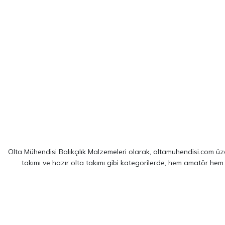
Olta Mühendisi Balıkçılık Malzemeleri olarak, oltamuhendisi.com üzer
takımı ve hazır olta takımı gibi kategorilerde, hem amatör hem
Sitemizde yer alan ürünler; dünya çapında kendini kanıtlamış
Shim
spin balıkçılığı için optimize edilmiş ekipmanlarımız sayesinde, av 