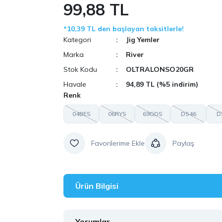
99,88 TL
*10,39 TL den başlayan taksitlerle!
Kategori
Jig Yemler
Marka
River
Stok Kodu
OLTRALONSO20GR
Havale
94,89 TL (%5 indirim)
Renk
04BES
06RYS
69GDS
DS46
D
Paylaş
Ürün Bilgisi
Yorumlar