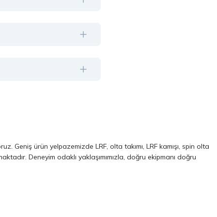
oruz. Geniş ürün yelpazemizde LRF, olta takımı, LRF kamışı, spin olta
almaktadır. Deneyim odaklı yaklaşımımızla, doğru ekipmanı doğru
ve performans odaklı modellerinden oluşur. Özellikle LRF avcılığı ve
 kalite, dayanıklılık ve performans kriterlerini ön planda tutuyoruz.