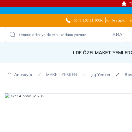
"
0545 203 21 60
Banka Hesaplarımı
ARA
LRF ÖZEL
MAKET YEMLER
Anasayfa
MAKET YEMLER
Jig Yemler
Riv