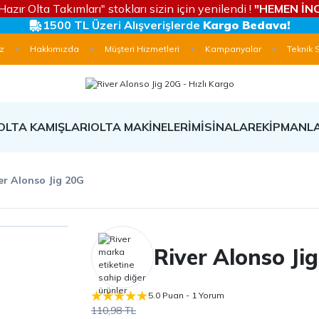
Hazır Olta Takımları" stokları sizin için yenilendi !
"HEMEN İNC
1500 TL Üzeri Alışverişlerde
Kargo Bedava!
z
Hakkımızda
Müşteri Hizmetleri
Kampanyalar
Teknik 
OLTA KAMIŞLARI
OLTA MAKİNELERİ
MİSİNALAR
EKİPMANL
er Alonso Jig 20G
River Alonso Ji
5.0 Puan - 1 Yorum
110,98 TL