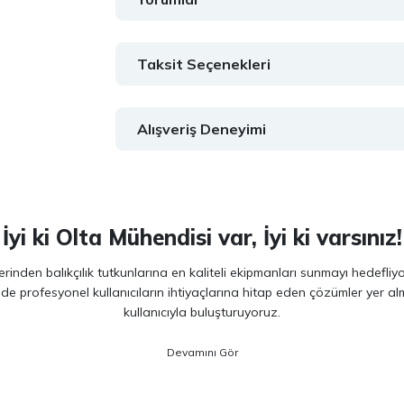
Taksit Seçenekleri
Alışveriş Deneyimi
İyi ki Olta Mühendisi var, İyi ki varsınız!
inden balıkçılık tutkunlarına en kaliteli ekipmanları sunmayı hedefliy
 de profesyonel kullanıcıların ihtiyaçlarına hitap eden çözümler yer 
kullanıcıyla buluşturuyoruz.
ano, Daiwa, Hanfish, Fujin ve Ryuji
gibi lider markaların en güncel 
veriminizi artırırken maksimum keyif almanızı sağlıyoruz. Ürün seçiminde