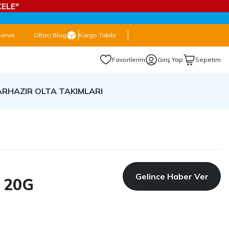
ELE"
Servis
Oltacı Blog
Kargo Takibi
Favorilerim
Giriş Yap
Sepetim
AR
HAZIR OLTA TAKIMLARI
Gelince Haber Ver
g 20G