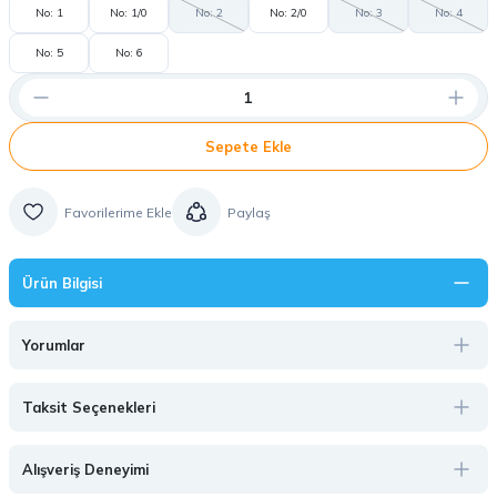
No: 1
No: 1/0
No: 2
No: 2/0
No: 3
No: 4
No: 5
No: 6
Sepete Ekle
Paylaş
Ürün Bilgisi
Yorumlar
Taksit Seçenekleri
Alışveriş Deneyimi