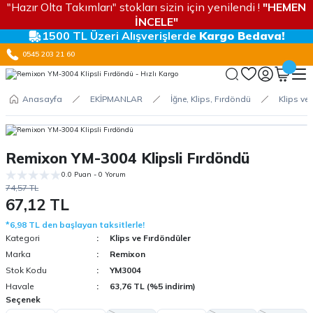
"Hazır Olta Takımları" stokları sizin için yenilendi !
"HEMEN
İNCELE"
1500 TL Üzeri Alışverişlerde
Kargo Bedava!
0545 203 21 60
Anasayfa
EKİPMANLAR
İğne, Klips, Fırdöndü
Klips ve
Remixon YM-3004 Klipsli Fırdöndü
0.0 Puan - 0 Yorum
74,57 TL
67,12 TL
*6,98 TL den başlayan taksitlerle!
Kategori
Klips ve Fırdöndüler
Marka
Remixon
Stok Kodu
YM3004
Havale
63,76 TL (%5 indirim)
Seçenek