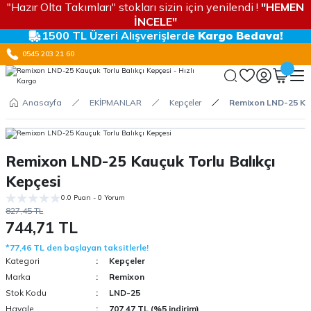
"Hazır Olta Takımları" stokları sizin için yenilendi !
"HEMEN
İNCELE"
1500 TL Üzeri Alışverişlerde
Kargo Bedava!
0545 203 21 60
Anasayfa
EKİPMANLAR
Kepçeler
Remixon LND-25 Kau
Remixon LND-25 Kauçuk Torlu Balıkçı
Kepçesi
0.0 Puan - 0 Yorum
827,45 TL
744,71 TL
*77,46 TL den başlayan taksitlerle!
Kategori
Kepçeler
Marka
Remixon
Stok Kodu
LND-25
Havale
707,47 TL (%5 indirim)