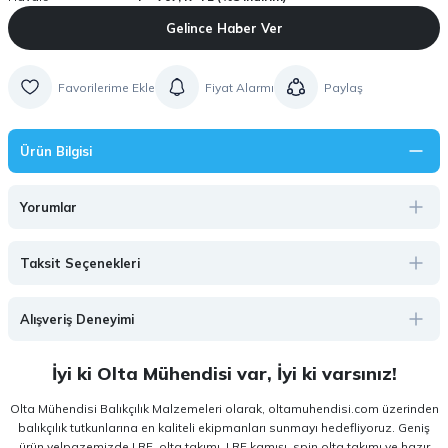
Gelince Haber Ver
Fiyat Alarmı
Paylaş
Ürün Bilgisi
Yorumlar
Taksit Seçenekleri
Alışveriş Deneyimi
İyi ki Olta Mühendisi var, İyi ki varsınız!
Olta Mühendisi Balıkçılık Malzemeleri olarak, oltamuhendisi.com üzerinden
balıkçılık tutkunlarına en kaliteli ekipmanları sunmayı hedefliyoruz. Geniş
ürün yelpazemizde LRF, olta takımı, LRF kamışı, spin olta takımı ve hazır