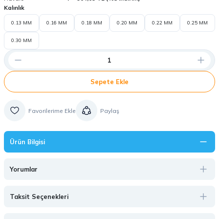
Kalınlık
0.13 MM
0.16 MM
0.18 MM
0.20 MM
0.22 MM
0.25 MM
0.30 MM
Sepete Ekle
Paylaş
Ürün Bilgisi
Yorumlar
Taksit Seçenekleri