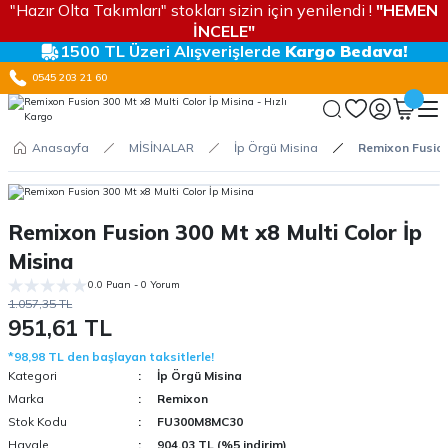
"Hazır Olta Takımları" stokları sizin için yenilendi !
"HEMEN
İNCELE"
1500 TL Üzeri Alışverişlerde
Kargo Bedava!
0545 203 21 60
Anasayfa
MİSİNALAR
İp Örgü Misina
Remixon Fusion 
Remixon Fusion 300 Mt x8 Multi Color İp
Misina
0.0 Puan - 0 Yorum
1.057,35 TL
951,61 TL
*98,98 TL den başlayan taksitlerle!
Kategori
İp Örgü Misina
Marka
Remixon
Stok Kodu
FU300M8MC30
Havale
904,03 TL (%5 indirim)