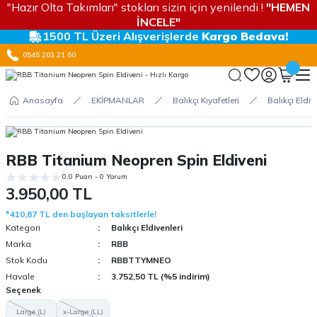
"Hazır Olta Takımları" stokları sizin için yenilendi !
"HEMEN
İNCELE"
1500 TL Üzeri Alışverişlerde
Kargo Bedava!
0545 203 21 60
Anasayfa
EKİPMANLAR
Balıkçı Kıyafetleri
Balıkçı Eldiv
RBB Titanium Neopren Spin Eldiveni
0.0 Puan - 0 Yorum
3.950,00 TL
*410,87 TL den başlayan taksitlerle!
Kategori
Balıkçı Eldivenleri
Marka
RBB
Stok Kodu
RBBTTYMNEO
Havale
3.752,50 TL (%5 indirim)
Seçenek
Large (L)
x-Large (LL)