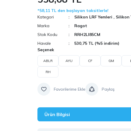
*58,11 TL den başlayan taksitlerle!
Kategori
Silikon LRF Yemleri
,
Silikon
Marka
Ragot
Stok Kodu
RRH2LI85CM
Havale
530,75 TL (%5 indirim)
Seçenek
ABLR
AYU
CF
GM
RH
Paylaş
Ürün Bilgisi