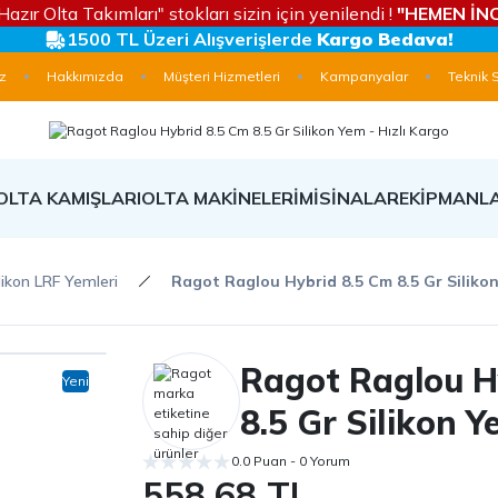
Hazır Olta Takımları" stokları sizin için yenilendi !
"HEMEN İNC
1500 TL Üzeri Alışverişlerde
Kargo Bedava!
z
Hakkımızda
Müşteri Hizmetleri
Kampanyalar
Teknik 
OLTA KAMIŞLARI
OLTA MAKİNELERİ
MİSİNALAR
EKİPMANL
likon LRF Yemleri
Ragot Raglou Hybrid 8.5 Cm 8.5 Gr Siliko
Ragot Raglou H
Yeni
8.5 Gr Silikon 
0.0 Puan - 0 Yorum
558,68 TL