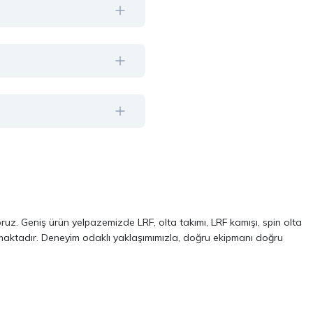
oruz. Geniş ürün yelpazemizde LRF, olta takımı, LRF kamışı, spin olta
almaktadır. Deneyim odaklı yaklaşımımızla, doğru ekipmanı doğru
ve performans odaklı modellerinden oluşur. Özellikle LRF avcılığı ve
 kalite, dayanıklılık ve performans kriterlerini ön planda tutuyoruz.