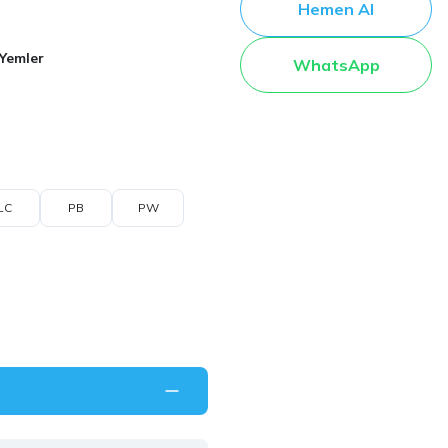
Hemen Al
 Yemler
WhatsApp
LC
PB
PW