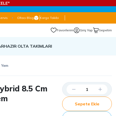
ELE"
Servis
Oltacı Blog
Kargo Takibi
Favorilerim
Giriş Yap
Sepetim
AR
HAZIR OLTA TAKIMLARI
n Yem
ybrid 8.5 Cm
Yem
Sepete Ekle