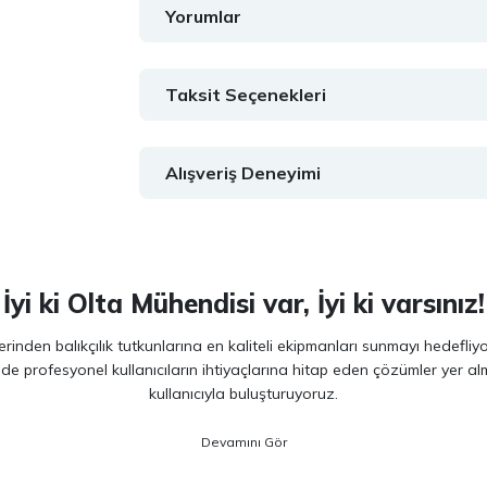
Yorumlar
Taksit Seçenekleri
Alışveriş Deneyimi
İyi ki Olta Mühendisi var, İyi ki varsınız!
inden balıkçılık tutkunlarına en kaliteli ekipmanları sunmayı hedefliy
 de profesyonel kullanıcıların ihtiyaçlarına hitap eden çözümler yer 
kullanıcıyla buluşturuyoruz.
ano, Daiwa, Hanfish, Fujin ve Ryuji
gibi lider markaların en güncel 
veriminizi artırırken maksimum keyif almanızı sağlıyoruz. Ürün seçiminde