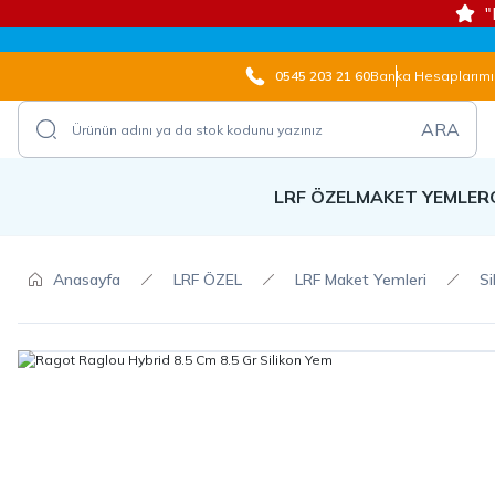
"
0545 203 21 60
Banka Hesaplarımı
ARA
LRF ÖZEL
MAKET YEMLER
Anasayfa
LRF ÖZEL
LRF Maket Yemleri
Si