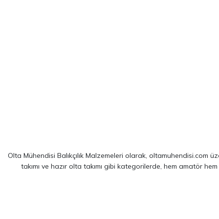
Olta Mühendisi Balıkçılık Malzemeleri olarak, oltamuhendisi.com üzer
takımı ve hazır olta takımı gibi kategorilerde, hem amatör hem
Sitemizde yer alan ürünler; dünya çapında kendini kanıtlamış
Shim
spin balıkçılığı için optimize edilmiş ekipmanlarımız sayesinde, av 