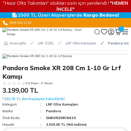
"Hazır Olta Takımları" stokları sizin için yenilendi !
"HEMEN
İNCELE"
1500 TL Üzeri Alışverişlerde
Kargo Bedava!
0545 203 21 60
Anasayfa
LRF ÖZEL
LRF Olta Kamışları
Pandora Smok
Pandora Smoke XR 208 Cm 1-10 Gr Lrf
Kamışı
0.0 Puan - 0 Yorum
3.199,00 TL
*332,75 TL den başlayan taksitlerle!
Kategori
LRF Olta Kamışları
Marka
Pandora
Stok Kodu
SMKXR208CM110
Havale
3.039,05 TL (%5 indirim)