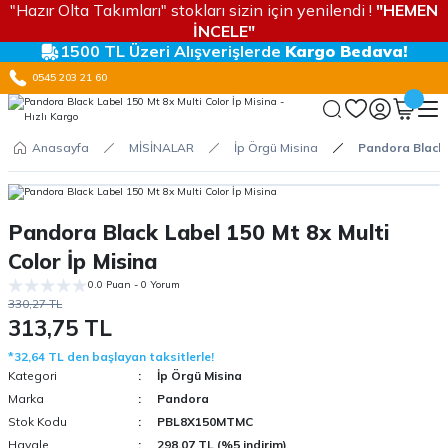
"Hazır Olta Takımları" stokları sizin için yenilendi !
"HEMEN
İNCELE"
1500 TL Üzeri Alışverişlerde
Kargo Bedava!
0545 203 21 60
Anasayfa
MİSİNALAR
İp Örgü Misina
Pandora Black L
Pandora Black Label 150 Mt 8x Multi
Color İp Misina
0.0 Puan - 0 Yorum
330,27 TL
313,75 TL
*32,64 TL den başlayan taksitlerle!
Kategori
İp Örgü Misina
Marka
Pandora
Stok Kodu
PBL8X150MTMC
Havale
298,07 TL (%5 indirim)