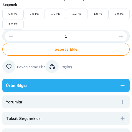
Seçenek
0.6 PE
0.8 PE
1.0 PE
1.2 PE
1.5 PE
2.0 PE
2.5 PE
Sepete Ekle
Paylaş
Ürün Bilgisi
Yorumlar
Taksit Seçenekleri