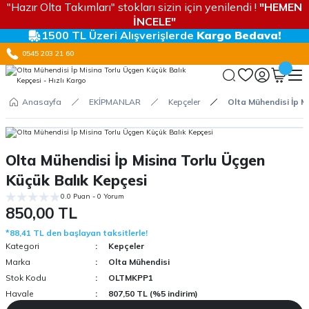
"Hazır Olta Takımları" stokları sizin için yenilendi !
"HEMEN
İNCELE"
1500 TL Üzeri Alışverişlerde
Kargo Bedava!
0545 203 21 60
Anasayfa
EKİPMANLAR
Kepçeler
Olta Mühendisi İp M
Olta Mühendisi İp Misina Torlu Üçgen
Küçük Balık Kepçesi
0.0 Puan - 0 Yorum
850,00 TL
*88,41 TL den başlayan taksitlerle!
Kategori
Kepçeler
Marka
Olta Mühendisi
Stok Kodu
OLTMKPP1
Havale
807,50 TL (%5 indirim)