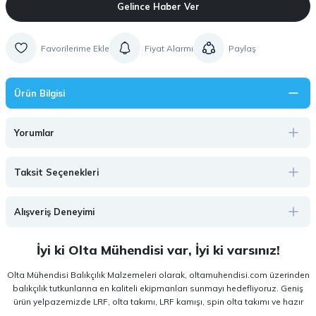
Gelince Haber Ver
Fiyat Alarmı
Paylaş
Ürün Bilgisi
Yorumlar
Taksit Seçenekleri
Alışveriş Deneyimi
İyi ki Olta Mühendisi var, İyi ki varsınız!
Olta Mühendisi Balıkçılık Malzemeleri olarak, oltamuhendisi.com üzerinden
balıkçılık tutkunlarına en kaliteli ekipmanları sunmayı hedefliyoruz. Geniş
ürün yelpazemizde LRF, olta takımı, LRF kamışı, spin olta takımı ve hazır
olta takımı gibi kategorilerde, hem amatör hem de profesyonel