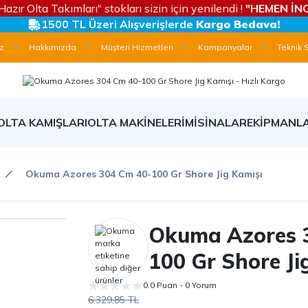
Hazır Olta Takımları" stokları sizin için yenilendi !
"HEMEN İNC
1500 TL Üzeri Alışverişlerde
Kargo Bedava!
z
Hakkımızda
Müşteri Hizmetleri
Kampanyalar
Teknik 
OLTA KAMIŞLARI
OLTA MAKİNELERİ
MİSİNALAR
EKİPMANL
Okuma Azores 304 Cm 40-100 Gr Shore Jig Kamışı
Okuma Azores 
100 Gr Shore Ji
0.0 Puan - 0 Yorum
6.329,85 TL