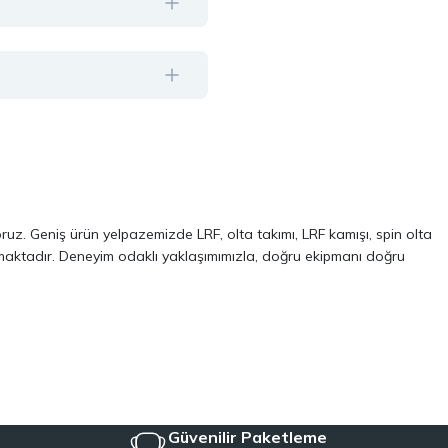
oruz. Geniş ürün yelpazemizde LRF, olta takımı, LRF kamışı, spin olta
almaktadır. Deneyim odaklı yaklaşımımızla, doğru ekipmanı doğru
ve performans odaklı modellerinden oluşur. Özellikle LRF avcılığı ve
 kalite, dayanıklılık ve performans kriterlerini ön planda tutuyoruz.
Aynı zamanda, balıkçılığa yeni başlayanlar için pratik ve ekonomik
iyeye uygun ekipmanları tek çatı altında topluyoruz.
Güvenilir Paketleme