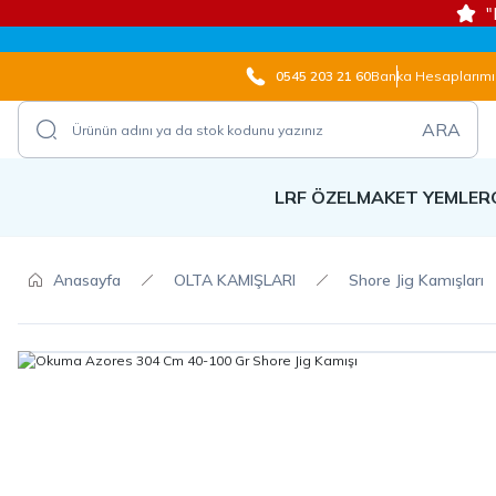
"
0545 203 21 60
Banka Hesaplarımı
ARA
LRF ÖZEL
MAKET YEMLER
Anasayfa
OLTA KAMIŞLARI
Shore Jig Kamışları