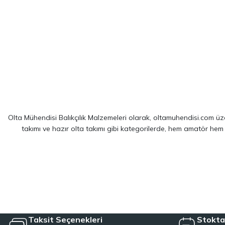
Olta Mühendisi Balıkçılık Malzemeleri olarak, oltamuhendisi.com üzer
takımı ve hazır olta takımı gibi kategorilerde, hem amatör hem
Sitemizde yer alan ürünler; dünya çapında kendini kanıtlamış
Shim
spin balıkçılığı için optimize edilmiş ekipmanlarımız sayesinde, av 
LRF kamışı ve spin olta takımı kategorilerinde, hafiflik ve hassa
çözümler sağlayan hazır olta takımı seçeneklerimizl
Taksit Seçenekleri
Stokta