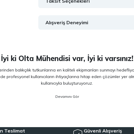
Taksit Seçenekleri
Alışveriş Deneyimi
İyi ki Olta Mühendisi var, İyi ki varsınız!
inden balıkçılık tutkunlarına en kaliteli ekipmanları sunmayı hedefliy
 de profesyonel kullanıcıların ihtiyaçlarına hitap eden çözümler yer 
kullanıcıyla buluşturuyoruz.
ano, Daiwa, Hanfish, Fujin ve Ryuji
gibi lider markaların en güncel 
veriminizi artırırken maksimum keyif almanızı sağlıyoruz. Ürün seçiminde
siyet arayan kullanıcılar için özel olarak seçilmiş ürünler sunuyoruz. 
e, herkesin kolayca bu hobiye adım atmasını mümkün kılıyoruz. Her sev
n Teslimat
Güvenli Alışveriş