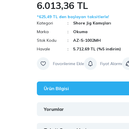
6.013,36 TL
*625,49 TL den başlayan taksitlerle!
Kategori
Shore Jig Kamışları
Marka
Okuma
Stok Kodu
AZ-S-1002MH
Havale
5.712,69 TL (%5 indirim)
Fiyat Alarmı
Ürün Bilgisi
Yorumlar