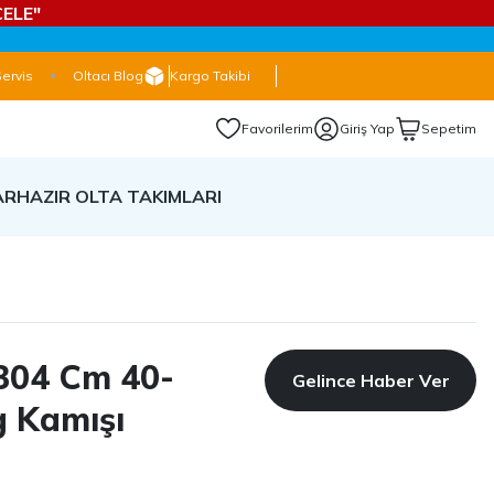
ELE"
Servis
Oltacı Blog
Kargo Takibi
Favorilerim
Giriş Yap
Sepetim
AR
HAZIR OLTA TAKIMLARI
304 Cm 40-
Gelince Haber Ver
g Kamışı