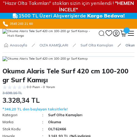
"Hazır Olta Takımları" stokları sizin için yenilendi !
"HEMEN
İNCELE"
1500 TL Üzeri Alışverişlerde
Kargo Bedava!
0545 203 21 60
Anasayfa
OLTA KAMIŞLARI
Surf Olta Kamışları
Okuma 
Okuma Alaris Tele Surf 420 cm 100-200
gr Surf Kamışı
0.0 Puan - 0 Yorum
3.698,16 TL
3.328,34 TL
*346,20 TL den başlayan taksitlerle!
Kategori
Surf Olta Kamışları
Marka
Okuma
Stok Kodu
OLT62466
Havale
3.161,93 TL (%5 indirim)