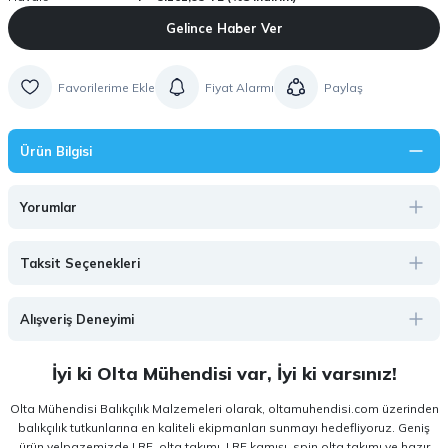
Gelince Haber Ver
Fiyat Alarmı
Paylaş
Ürün Bilgisi
Yorumlar
Taksit Seçenekleri
Alışveriş Deneyimi
İyi ki Olta Mühendisi var, İyi ki varsınız!
Olta Mühendisi Balıkçılık Malzemeleri olarak, oltamuhendisi.com üzerinden
balıkçılık tutkunlarına en kaliteli ekipmanları sunmayı hedefliyoruz. Geniş
ürün yelpazemizde LRF, olta takımı, LRF kamışı, spin olta takımı ve hazır