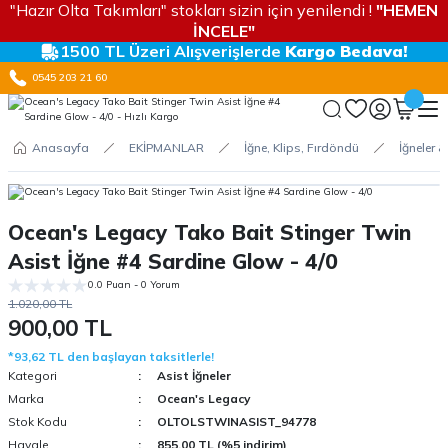
"Hazır Olta Takımları" stokları sizin için yenilendi !
"HEMEN
İNCELE"
1500 TL Üzeri Alışverişlerde
Kargo Bedava!
0545 203 21 60
Anasayfa
EKİPMANLAR
İğne, Klips, Fırdöndü
İğneler &
Ocean's Legacy Tako Bait Stinger Twin
Asist İğne #4 Sardine Glow - 4/0
0.0 Puan - 0 Yorum
1.020,00 TL
900,00 TL
*93,62 TL den başlayan taksitlerle!
Kategori
Asist İğneler
Marka
Ocean's Legacy
Stok Kodu
OLTOLSTWINASIST_94778
Havale
855,00 TL (%5 indirim)