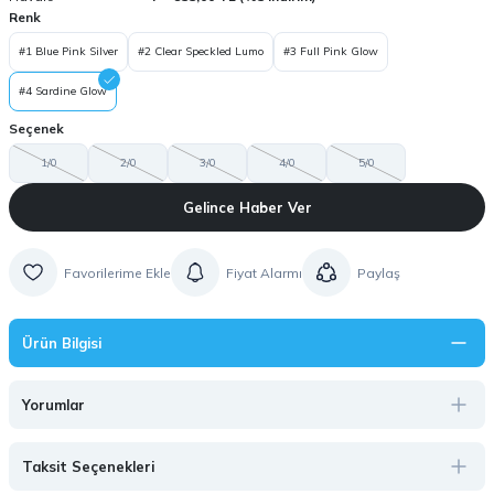
Renk
#1 Blue Pink Silver
#2 Clear Speckled Lumo
#3 Full Pink Glow
#4 Sardine Glow
Seçenek
1/0
2/0
3/0
4/0
5/0
Gelince Haber Ver
Fiyat Alarmı
Paylaş
Ürün Bilgisi
Yorumlar
Taksit Seçenekleri