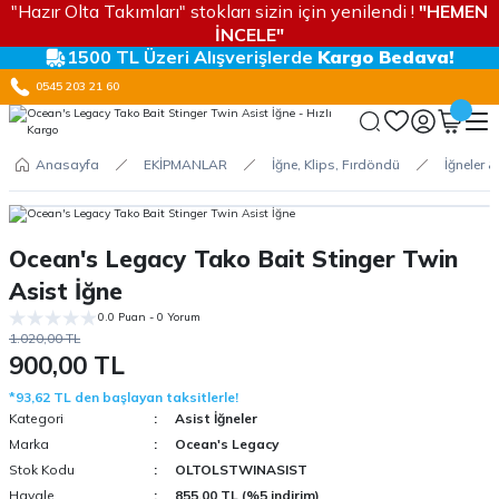
"Hazır Olta Takımları" stokları sizin için yenilendi !
"HEMEN
İNCELE"
1500 TL Üzeri Alışverişlerde
Kargo Bedava!
0545 203 21 60
Anasayfa
EKİPMANLAR
İğne, Klips, Fırdöndü
İğneler &
Ocean's Legacy Tako Bait Stinger Twin
Asist İğne
0.0 Puan - 0 Yorum
1.020,00 TL
900,00 TL
*93,62 TL den başlayan taksitlerle!
Kategori
Asist İğneler
Marka
Ocean's Legacy
Stok Kodu
OLTOLSTWINASIST
Havale
855,00 TL (%5 indirim)