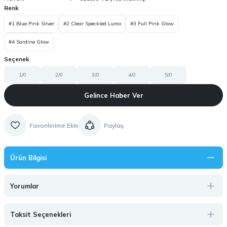
Renk
#1 Blue Pink Silver
#2 Clear Speckled Lumo
#3 Full Pink Glow
#4 Sardine Glow
Seçenek
1/0
2/0
3/0
4/0
5/0
Gelince Haber Ver
Paylaş
Ürün Bilgisi
Yorumlar
Taksit Seçenekleri