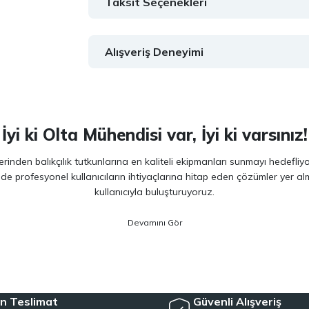
Taksit Seçenekleri
Alışveriş Deneyimi
İyi ki Olta Mühendisi var, İyi ki varsınız!
inden balıkçılık tutkunlarına en kaliteli ekipmanları sunmayı hedefliy
 de profesyonel kullanıcıların ihtiyaçlarına hitap eden çözümler yer 
kullanıcıyla buluşturuyoruz.
ano, Daiwa, Hanfish, Fujin ve Ryuji
gibi lider markaların en güncel 
veriminizi artırırken maksimum keyif almanızı sağlıyoruz. Ürün seçiminde
siyet arayan kullanıcılar için özel olarak seçilmiş ürünler sunuyoruz. 
e, herkesin kolayca bu hobiye adım atmasını mümkün kılıyoruz. Her sev
n Teslimat
Güvenli Alışveriş