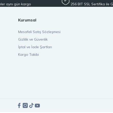
ler aynı gün kargo
256 BIT SSL Sertifika ile G
ayı ilke edindik. oltamuhendisi.com üzerinden verdiğiniz tüm siparişl
kilde adresinize ulaştırılır. Bu sayede beklemeden, güvenle alışveriş ya
Kurumsal
rayüz ile alışveriş deneyiminizi sorunsuz hale getiriyoruz. Tüm ürünler
Mesafeli Satış Sözleşmesi
 yanınızdayız. Balıkçılık ekipmanlarında güvenilir bir adres arıyorsan
Gizlilik ve Güvenlik
İptal ve İade Şartları
lıkçılık kültürünü benimseyen, bilgi paylaşımını önemseyen ve kullanıcı
ekipmanları güvenle oltamuhendisi.com’da bulabilirsiniz. Kalite, hız v
Kargo Takibi