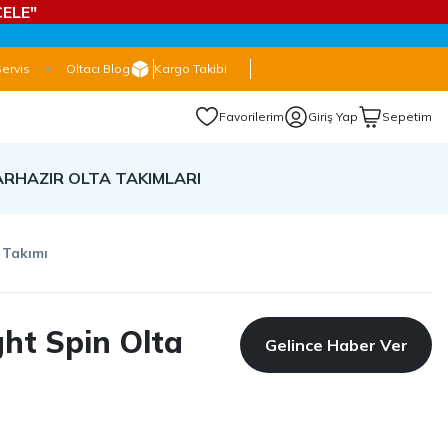
ELE"
Servis
Oltacı Blog
Kargo Takibi
Favorilerim
Giriş Yap
Sepetim
AR
HAZIR OLTA TAKIMLARI
 Takımı
ght Spin Olta
Gelince Haber Ver