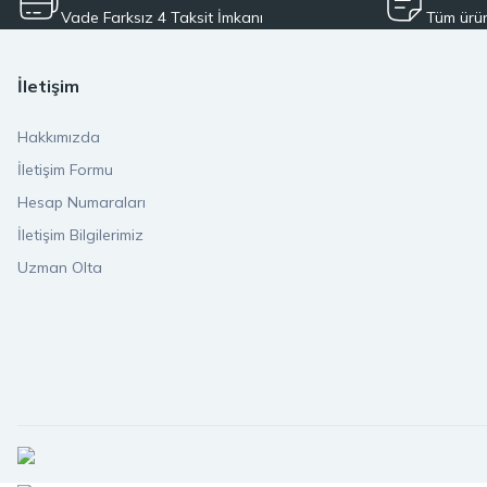
Vade Farksız 4 Taksit İmkanı
Tüm ürün
Olta Mühendisi olarak müşteri memnuniyetini en üst seviyede tutm
kargo avantajıyla hızlı bir şe
İletişim
Sanal mağazamızda güvenli ödeme altyapısı ve kullanıcı dostu a
Hakkımızda
ekibimizle her zaman
İletişim Formu
Hesap Numaraları
Olta Mühendisi, sadece bir satış platformu değil; aynı zamanda ba
arayışında olun, ihtiyaç duyduğunuz tüm 
İletişim Bilgilerimiz
Uzman Olta