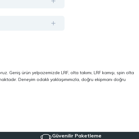
oruz. Geniş ürün yelpazemizde LRF, olta takımı, LRF kamışı, spin olta
almaktadır. Deneyim odaklı yaklaşımımızla, doğru ekipmanı doğru
ve performans odaklı modellerinden oluşur. Özellikle LRF avcılığı ve
 kalite, dayanıklılık ve performans kriterlerini ön planda tutuyoruz.
Aynı zamanda, balıkçılığa yeni başlayanlar için pratik ve ekonomik
iyeye uygun ekipmanları tek çatı altında topluyoruz.
Güvenilir Paketleme