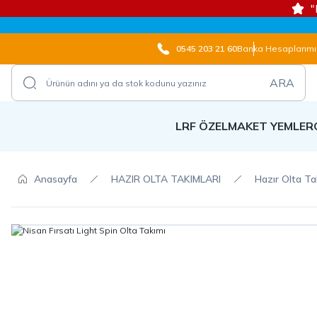
"
0545 203 21 60
Banka Hesaplarımı
ARA
LRF ÖZEL
MAKET YEMLER
Anasayfa
HAZIR OLTA TAKIMLARI
Hazır Olta Ta