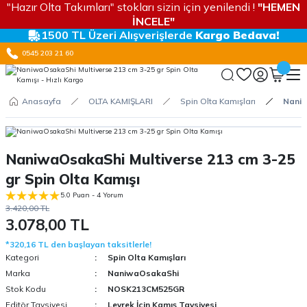
"Hazır Olta Takımları" stokları sizin için yenilendi !
"HEMEN
İNCELE"
1500 TL Üzeri Alışverişlerde
Kargo Bedava!
0545 203 21 60
Anasayfa
OLTA KAMIŞLARI
Spin Olta Kamışları
Naniw
NaniwaOsakaShi Multiverse 213 cm 3-25
gr Spin Olta Kamışı
5.0 Puan - 4 Yorum
3.420,00 TL
3.078,00 TL
*320,16 TL den başlayan taksitlerle!
Kategori
Spin Olta Kamışları
Marka
NaniwaOsakaShi
Stok Kodu
NOSK213CM525GR
Editör Tavsiyesi
Levrek İçin Kamış Tavsiyesi