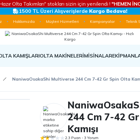
Hazır Olta Takımları" stokları sizin için yenilendi !
"HEMEN İNC
1500 TL Üzeri Alışverişlerde
Kargo Bedava!
z
Hakkımızda
Müşteri Hizmetleri
Kampanyalar
Teknik 
OLTA KAMIŞLARI
OLTA MAKİNELERİ
MİSİNALAR
EKİPMANL
NaniwaOsakaShi Multiverse 244 Cm 7-42 Gr Spin Olta Kam
NaniwaOsakaSh
244 Cm 7-42 Gr
Kamışı
2.3 Puan - 3 Yorum