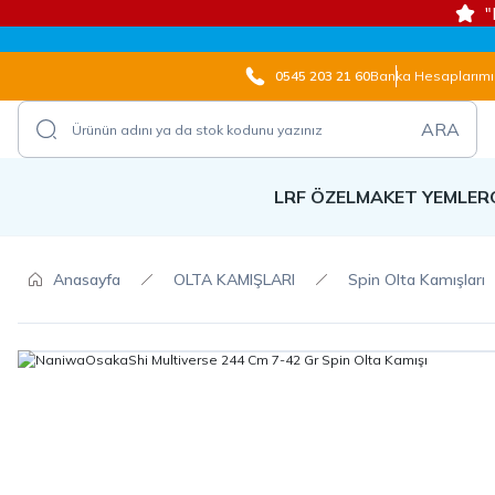
"
0545 203 21 60
Banka Hesaplarımı
ARA
LRF ÖZEL
MAKET YEMLER
Anasayfa
OLTA KAMIŞLARI
Spin Olta Kamışları