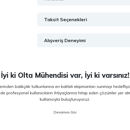
Taksit Seçenekleri
Alışveriş Deneyimi
İyi ki Olta Mühendisi var, İyi ki varsınız!
inden balıkçılık tutkunlarına en kaliteli ekipmanları sunmayı hedefliy
 de profesyonel kullanıcıların ihtiyaçlarına hitap eden çözümler yer 
kullanıcıyla buluşturuyoruz.
ano, Daiwa, Hanfish, Fujin ve Ryuji
gibi lider markaların en güncel 
veriminizi artırırken maksimum keyif almanızı sağlıyoruz. Ürün seçiminde