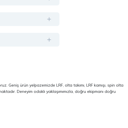
oruz. Geniş ürün yelpazemizde LRF, olta takımı, LRF kamışı, spin olta
almaktadır. Deneyim odaklı yaklaşımımızla, doğru ekipmanı doğru
ve performans odaklı modellerinden oluşur. Özellikle LRF avcılığı ve
 kalite, dayanıklılık ve performans kriterlerini ön planda tutuyoruz.