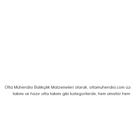
Olta Mühendisi Balıkçılık Malzemeleri olarak, oltamuhendisi.com üzer
takımı ve hazır olta takımı gibi kategorilerde, hem amatör hem
Sitemizde yer alan ürünler; dünya çapında kendini kanıtlamış
Shim
spin balıkçılığı için optimize edilmiş ekipmanlarımız sayesinde, av 