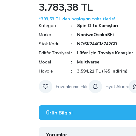
3.783,38 TL
*393,53 TL den başlayan taksitlerle!
Kategori
Spin Olta Kamışları
Marka
NaniwaOsakaShi
Stok Kodu
NOSK244CM742GR
Editör Tavsiyesi
Lüfer İçin Tavsiye Kamışlar
Model
Multiverse
Havale
3.594,21 TL (%5 indirim)
Fiyat Alarmı
Ürün Bilgisi
Yorumlar