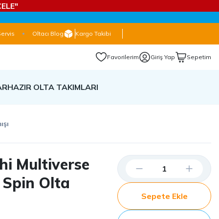
ELE"
Servis
Oltacı Blog
Kargo Takibi
Favorilerim
Giriş Yap
Sepetim
AR
HAZIR OLTA TAKIMLARI
ışı
i Multiverse
 Spin Olta
Sepete Ekle