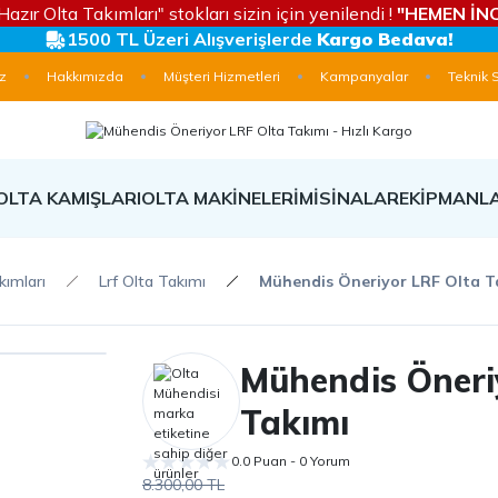
Hazır Olta Takımları" stokları sizin için yenilendi !
"HEMEN İNC
1500 TL Üzeri Alışverişlerde
Kargo Bedava!
z
Hakkımızda
Müşteri Hizmetleri
Kampanyalar
Teknik 
OLTA KAMIŞLARI
OLTA MAKİNELERİ
MİSİNALAR
EKİPMANL
kımları
Lrf Olta Takımı
Mühendis Öneriyor LRF Olta T
Mühendis Öneri
Takımı
0.0 Puan - 0 Yorum
8.300,00 TL