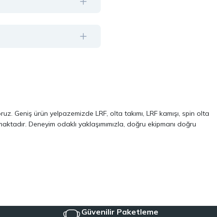
oruz. Geniş ürün yelpazemizde LRF, olta takımı, LRF kamışı, spin olta
almaktadır. Deneyim odaklı yaklaşımımızla, doğru ekipmanı doğru
ve performans odaklı modellerinden oluşur. Özellikle LRF avcılığı ve
 kalite, dayanıklılık ve performans kriterlerini ön planda tutuyoruz.
Aynı zamanda, balıkçılığa yeni başlayanlar için pratik ve ekonomik
iyeye uygun ekipmanları tek çatı altında topluyoruz.
Güvenilir Paketleme