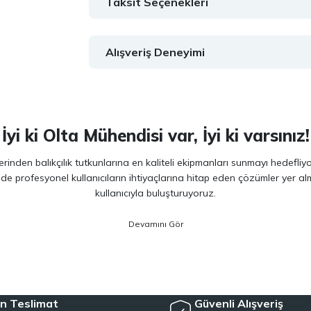
Taksit Seçenekleri
Alışveriş Deneyimi
İyi ki Olta Mühendisi var, İyi ki varsınız!
inden balıkçılık tutkunlarına en kaliteli ekipmanları sunmayı hedefliy
 de profesyonel kullanıcıların ihtiyaçlarına hitap eden çözümler yer 
kullanıcıyla buluşturuyoruz.
ano, Daiwa, Hanfish, Fujin ve Ryuji
gibi lider markaların en güncel 
veriminizi artırırken maksimum keyif almanızı sağlıyoruz. Ürün seçiminde
siyet arayan kullanıcılar için özel olarak seçilmiş ürünler sunuyoruz. 
e, herkesin kolayca bu hobiye adım atmasını mümkün kılıyoruz. Her sev
n Teslimat
Güvenli Alışveriş