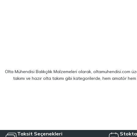
Olta Mühendisi Balıkçılık Malzemeleri olarak, oltamuhendisi.com üzer
takımı ve hazır olta takımı gibi kategorilerde, hem amatör hem
Sitemizde yer alan ürünler; dünya çapında kendini kanıtlamış
Shim
spin balıkçılığı için optimize edilmiş ekipmanlarımız sayesinde, av 
LRF kamışı ve spin olta takımı kategorilerinde, hafiflik ve hassa
çözümler sağlayan hazır olta takımı seçeneklerimizl
Taksit Seçenekleri
Stokta