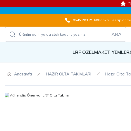
"
0545 203 21 60
Banka Hesaplarımı
ARA
LRF ÖZEL
MAKET YEMLER
Anasayfa
HAZIR OLTA TAKIMLARI
Hazır Olta Ta