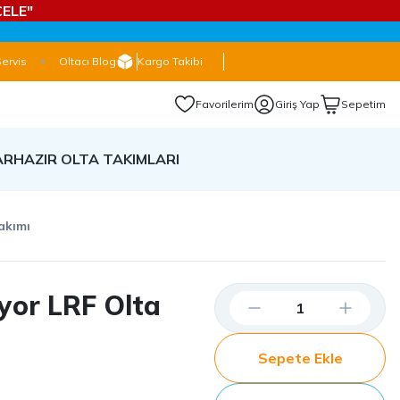
ELE"
Servis
Oltacı Blog
Kargo Takibi
Favorilerim
Giriş Yap
Sepetim
AR
HAZIR OLTA TAKIMLARI
akımı
yor LRF Olta
Sepete Ekle