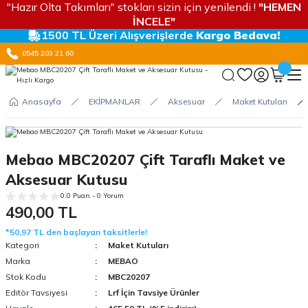
"Hazır Olta Takımları" stokları sizin için yenilendi !
"HEMEN
İNCELE"
1500 TL Üzeri Alışverişlerde
Kargo Bedava!
0545 203 21 60
Anasayfa
EKİPMANLAR
Aksesuar
Maket Kutuları
Mebao MBC20207 Çift Taraflı Maket ve
Aksesuar Kutusu
0.0 Puan - 0 Yorum
490,00 TL
*50,97 TL den başlayan taksitlerle!
Kategori
Maket Kutuları
Marka
MEBAO
Stok Kodu
MBC20207
Editör Tavsiyesi
Lrf İçin Tavsiye Ürünler