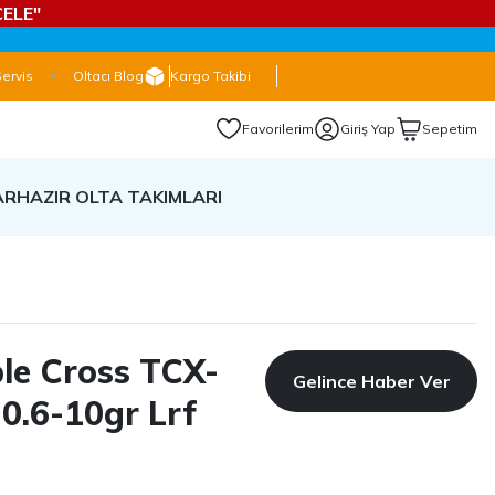
ELE"
Servis
Oltacı Blog
Kargo Takibi
Favorilerim
Giriş Yap
Sepetim
AR
HAZIR OLTA TAKIMLARI
ple Cross TCX-
Gelince Haber Ver
0.6-10gr Lrf