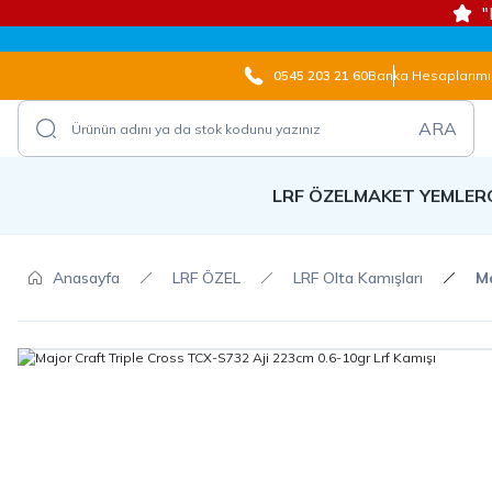
"
0545 203 21 60
Banka Hesaplarımı
ARA
LRF ÖZEL
MAKET YEMLER
Anasayfa
LRF ÖZEL
LRF Olta Kamışları
Ma