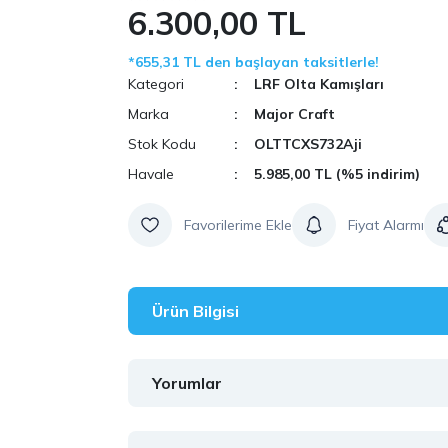
6.300,00 TL
*655,31 TL den başlayan taksitlerle!
Kategori
LRF Olta Kamışları
Marka
Major Craft
Stok Kodu
OLTTCXS732Aji
Havale
5.985,00 TL (%5 indirim)
Fiyat Alarmı
Ürün Bilgisi
Yorumlar