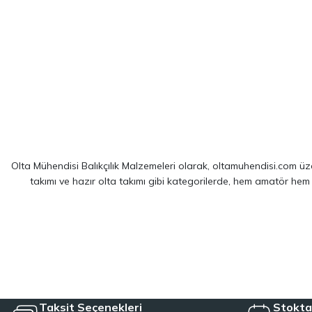
Olta Mühendisi Balıkçılık Malzemeleri olarak, oltamuhendisi.com üzer
takımı ve hazır olta takımı gibi kategorilerde, hem amatör hem
Sitemizde yer alan ürünler; dünya çapında kendini kanıtlamış
Shim
spin balıkçılığı için optimize edilmiş ekipmanlarımız sayesinde, av 
LRF kamışı ve spin olta takımı kategorilerinde, hafiflik ve hassa
çözümler sağlayan hazır olta takımı seçeneklerimizl
Taksit Seçenekleri
Stokta