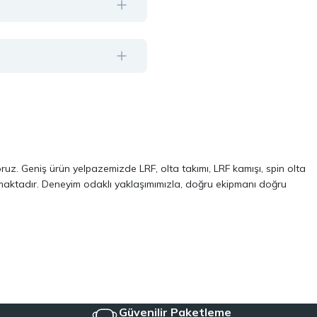
oruz. Geniş ürün yelpazemizde LRF, olta takımı, LRF kamışı, spin olta
almaktadır. Deneyim odaklı yaklaşımımızla, doğru ekipmanı doğru
ve performans odaklı modellerinden oluşur. Özellikle LRF avcılığı ve
 kalite, dayanıklılık ve performans kriterlerini ön planda tutuyoruz.
Aynı zamanda, balıkçılığa yeni başlayanlar için pratik ve ekonomik
iyeye uygun ekipmanları tek çatı altında topluyoruz.
Güvenilir Paketleme