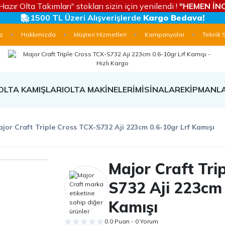
Hazır Olta Takımları" stokları sizin için yenilendi !
"HEMEN İNC
1500 TL Üzeri Alışverişlerde
Kargo Bedava!
z
Hakkımızda
Müşteri Hizmetleri
Kampanyalar
Teknik 
OLTA KAMIŞLARI
OLTA MAKİNELERİ
MİSİNALAR
EKİPMANL
jor Craft Triple Cross TCX-S732 Aji 223cm 0.6-10gr Lrf Kamışı
Major Craft Tri
S732 Aji 223cm 
Kamışı
0.0 Puan - 0 Yorum