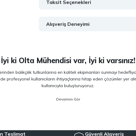
Taksit Seçenekleri
Alışveriş Deneyimi
İyi ki Olta Mühendisi var, İyi ki varsınız!
inden balıkçılık tutkunlarına en kaliteli ekipmanları sunmayı hedefliy
 de profesyonel kullanıcıların ihtiyaçlarına hitap eden çözümler yer 
kullanıcıyla buluşturuyoruz.
ano, Daiwa, Hanfish, Fujin ve Ryuji
gibi lider markaların en güncel 
veriminizi artırırken maksimum keyif almanızı sağlıyoruz. Ürün seçiminde
siyet arayan kullanıcılar için özel olarak seçilmiş ürünler sunuyoruz. 
e, herkesin kolayca bu hobiye adım atmasını mümkün kılıyoruz. Her sev
n Teslimat
Güvenli Alışveriş