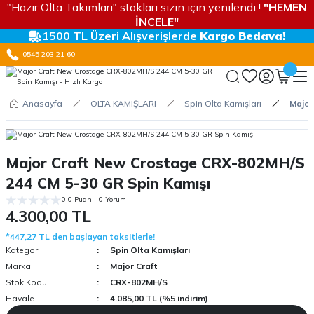
"Hazır Olta Takımları" stokları sizin için yenilendi !
"HEMEN
İNCELE"
1500 TL Üzeri Alışverişlerde
Kargo Bedava!
0545 203 21 60
Anasayfa
OLTA KAMIŞLARI
Spin Olta Kamışları
Major
Major Craft New Crostage CRX-802MH/S
244 CM 5-30 GR Spin Kamışı
0.0 Puan - 0 Yorum
4.300,00 TL
*447,27 TL den başlayan taksitlerle!
Kategori
Spin Olta Kamışları
Marka
Major Craft
Stok Kodu
CRX-802MH/S
Havale
4.085,00 TL (%5 indirim)