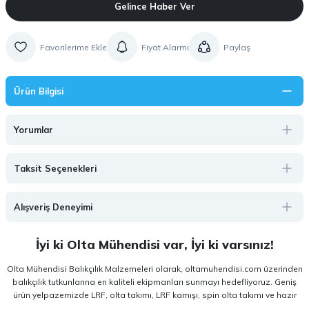
Gelince Haber Ver
Fiyat Alarmı
Paylaş
Ürün Bilgisi
Yorumlar
Taksit Seçenekleri
Alışveriş Deneyimi
İyi ki Olta Mühendisi var, İyi ki varsınız!
Olta Mühendisi Balıkçılık Malzemeleri olarak, oltamuhendisi.com üzerinden
balıkçılık tutkunlarına en kaliteli ekipmanları sunmayı hedefliyoruz. Geniş
ürün yelpazemizde LRF, olta takımı, LRF kamışı, spin olta takımı ve hazır
olta takımı gibi kategorilerde, hem amatör hem de profesyonel