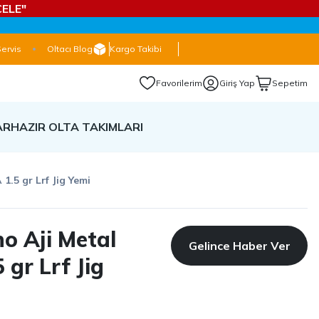
ELE"
Servis
Oltacı Blog
Kargo Takibi
Favorilerim
Giriş Yap
Sepetim
AR
HAZIR OLTA TAKIMLARI
.5 gr Lrf Jig Yemi
o Aji Metal
Gelince Haber Ver
gr Lrf Jig