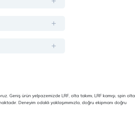
oruz. Geniş ürün yelpazemizde LRF, olta takımı, LRF kamışı, spin olta
almaktadır. Deneyim odaklı yaklaşımımızla, doğru ekipmanı doğru
ve performans odaklı modellerinden oluşur. Özellikle LRF avcılığı ve
 kalite, dayanıklılık ve performans kriterlerini ön planda tutuyoruz.