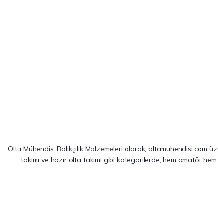
Olta Mühendisi Balıkçılık Malzemeleri olarak, oltamuhendisi.com üzer
takımı ve hazır olta takımı gibi kategorilerde, hem amatör hem
Sitemizde yer alan ürünler; dünya çapında kendini kanıtlamış
Shim
spin balıkçılığı için optimize edilmiş ekipmanlarımız sayesinde, av 