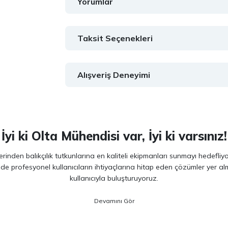
Yorumlar
Taksit Seçenekleri
Alışveriş Deneyimi
İyi ki Olta Mühendisi var, İyi ki varsınız!
inden balıkçılık tutkunlarına en kaliteli ekipmanları sunmayı hedefliy
 de profesyonel kullanıcıların ihtiyaçlarına hitap eden çözümler yer 
kullanıcıyla buluşturuyoruz.
ano, Daiwa, Hanfish, Fujin ve Ryuji
gibi lider markaların en güncel 
veriminizi artırırken maksimum keyif almanızı sağlıyoruz. Ürün seçiminde