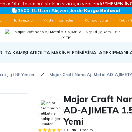
Hazır Olta Takımları" stokları sizin için yenilendi !
"HEMEN İNC
1500 TL Üzeri Alışverişlerde
Kargo Bedava!
z
Hakkımızda
Müşteri Hizmetleri
Kampanyalar
Teknik 
OLTA KAMIŞLARI
OLTA MAKİNELERİ
MİSİNALAR
EKİPMANL
cro Jig LRF Yemleri
Major Craft Nano Aji Metal AD-AJIMETA 1
Major Craft Nan
AD-AJIMETA 1.5 
Yemi
5.0 Puan - 1 Yorum