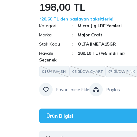
198,00 TL
*20,60 TL den başlayan taksitlerle!
Kategori
Micro Jig LRF Yemleri
Marka
Major Craft
Stok Kodu
OLTAJIMETA15GR
Havale
188,10 TL (%5 indirim)
Seçenek
01 UV IWASHI
06 GLOW CHART
07 GLOW PINK
Paylaş
Ürün Bilgisi