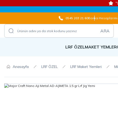
"
0545 203 21 60
Banka Hesaplarımı
ARA
LRF ÖZEL
MAKET YEMLER
Anasayfa
LRF ÖZEL
LRF Maket Yemleri
Mi