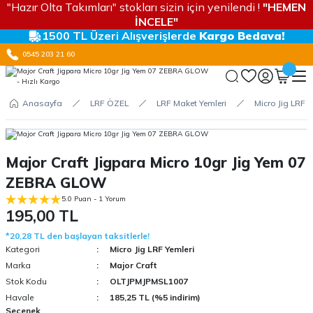
"Hazır Olta Takımları" stokları sizin için yenilendi !
"HEMEN
İNCELE"
1500 TL Üzeri Alışverişlerde
Kargo Bedava!
0545 203 21 60
Anasayfa
LRF ÖZEL
LRF Maket Yemleri
Micro Jig LRF Y
Major Craft Jigpara Micro 10gr Jig Yem 07
ZEBRA GLOW
5.0 Puan - 1 Yorum
195,00 TL
*20,28 TL den başlayan taksitlerle!
Kategori
Micro Jig LRF Yemleri
Marka
Major Craft
Stok Kodu
OLTJPMJPMSL1007
Havale
185,25 TL (%5 indirim)
Seçenek