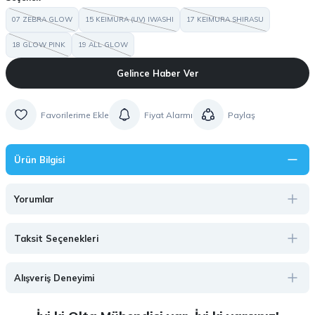
07 ZEBRA GLOW
15 KEIMURA (UV) IWASHI
17 KEIMURA SHIRASU
18 GLOW PINK
19 ALL GLOW
Gelince Haber Ver
Fiyat Alarmı
Paylaş
Ürün Bilgisi
Yorumlar
Taksit Seçenekleri
Alışveriş Deneyimi