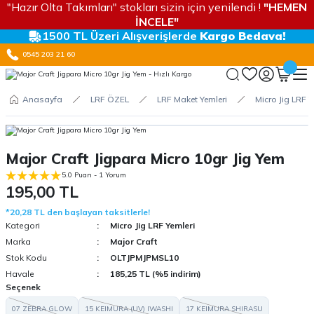
"Hazır Olta Takımları" stokları sizin için yenilendi !
"HEMEN
İNCELE"
1500 TL Üzeri Alışverişlerde
Kargo Bedava!
0545 203 21 60
Anasayfa
LRF ÖZEL
LRF Maket Yemleri
Micro Jig LRF Y
Major Craft Jigpara Micro 10gr Jig Yem
5.0 Puan - 1 Yorum
195,00 TL
*20,28 TL den başlayan taksitlerle!
Kategori
Micro Jig LRF Yemleri
Marka
Major Craft
Stok Kodu
OLTJPMJPMSL10
Havale
185,25 TL (%5 indirim)
Seçenek
07 ZEBRA GLOW
15 KEIMURA (UV) IWASHI
17 KEIMURA SHIRASU