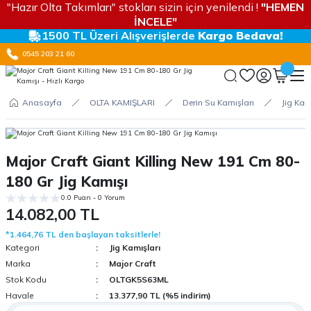
"Hazır Olta Takımları" stokları sizin için yenilendi !
"HEMEN
İNCELE"
1500 TL Üzeri Alışverişlerde
Kargo Bedava!
0545 203 21 60
Anasayfa
OLTA KAMIŞLARI
Derin Su Kamışları
Jig Kam
Major Craft Giant Killing New 191 Cm 80-
180 Gr Jig Kamışı
0.0 Puan - 0 Yorum
14.082,00 TL
*1.464,76 TL den başlayan taksitlerle!
Kategori
Jig Kamışları
Marka
Major Craft
Stok Kodu
OLTGK5S63ML
Havale
13.377,90 TL (%5 indirim)