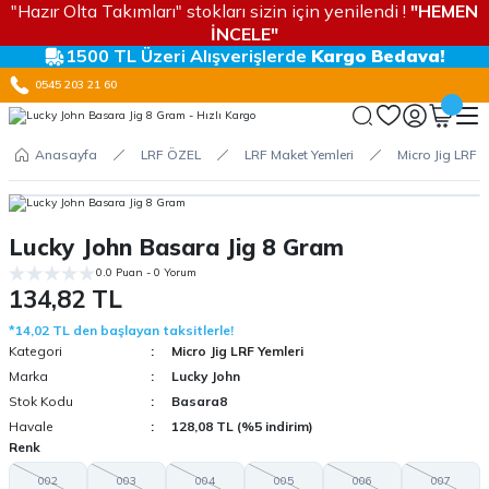
"Hazır Olta Takımları" stokları sizin için yenilendi !
"HEMEN
İNCELE"
1500 TL Üzeri Alışverişlerde
Kargo Bedava!
0545 203 21 60
Anasayfa
LRF ÖZEL
LRF Maket Yemleri
Micro Jig LRF Y
Lucky John Basara Jig 8 Gram
0.0 Puan - 0 Yorum
134,82 TL
*14,02 TL den başlayan taksitlerle!
Kategori
Micro Jig LRF Yemleri
Marka
Lucky John
Stok Kodu
Basara8
Havale
128,08 TL (%5 indirim)
Renk
002
003
004
005
006
007