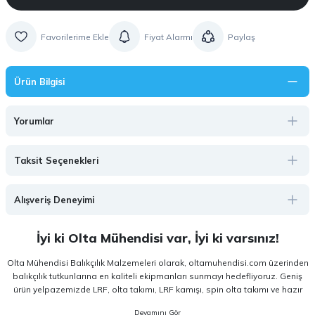
Fiyat Alarmı
Paylaş
Ürün Bilgisi
Yorumlar
Taksit Seçenekleri
Alışveriş Deneyimi
İyi ki Olta Mühendisi var, İyi ki varsınız!
Olta Mühendisi Balıkçılık Malzemeleri olarak, oltamuhendisi.com üzerinden
balıkçılık tutkunlarına en kaliteli ekipmanları sunmayı hedefliyoruz. Geniş
ürün yelpazemizde LRF, olta takımı, LRF kamışı, spin olta takımı ve hazır
olta takımı gibi kategorilerde, hem amatör hem de profesyonel