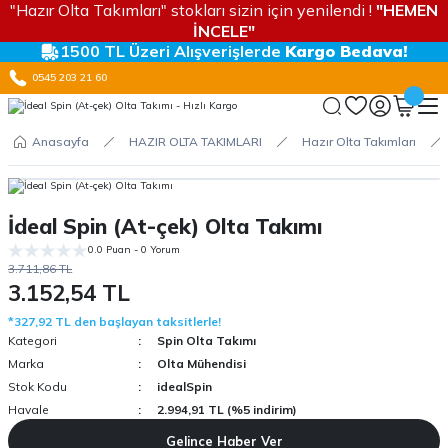
"Hazır Olta Takımları" stokları sizin için yenilendi !
"HEMEN
İNCELE"
1500 TL Üzeri Alışverişlerde
Kargo Bedava!
0545 203 21 60
Anasayfa
HAZIR OLTA TAKIMLARI
Hazır Olta Takımları
İdeal Spin (At-çek) Olta Takımı
0.0 Puan - 0 Yorum
3.711,86 TL
3.152,54 TL
*327,92 TL den başlayan taksitlerle!
Kategori
Spin Olta Takımı
Marka
Olta Mühendisi
Stok Kodu
idealSpin
Havale
2.994,91 TL (%5 indirim)
Gelince Haber Ver