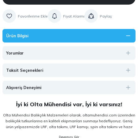
Fiyat Alarmı
Paylaş
Ürün Bilgisi
Yorumlar
Taksit Seçenekleri
Alışveriş Deneyimi
İyi ki Olta Mühendisi var, İyi ki varsınız!
Olta Mühendisi Balıkçılık Malzemeleri olarak, oltamuhendisi.com üzerinden
balıkçılık tutkunlarına en kaliteli ekipmanları sunmayı hedefliyoruz. Geniş
ürün yelpazemizde LRF, olta takımı, LRF kamışı, spin olta takımı ve hazır
olta takımı gibi kategorilerde, hem amatör hem de profesyonel