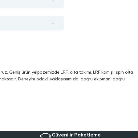
oruz. Geniş ürün yelpazemizde LRF, olta takımı, LRF kamışı, spin olta
almaktadır. Deneyim odaklı yaklaşımımızla, doğru ekipmanı doğru
ve performans odaklı modellerinden oluşur. Özellikle LRF avcılığı ve
 kalite, dayanıklılık ve performans kriterlerini ön planda tutuyoruz.
Aynı zamanda, balıkçılığa yeni başlayanlar için pratik ve ekonomik
iyeye uygun ekipmanları tek çatı altında topluyoruz.
Güvenilir Paketleme