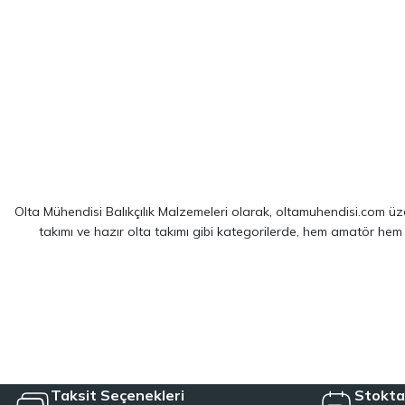
Olta Mühendisi Balıkçılık Malzemeleri olarak, oltamuhendisi.com üzer
takımı ve hazır olta takımı gibi kategorilerde, hem amatör hem
Sitemizde yer alan ürünler; dünya çapında kendini kanıtlamış
Shim
spin balıkçılığı için optimize edilmiş ekipmanlarımız sayesinde, av 
LRF kamışı ve spin olta takımı kategorilerinde, hafiflik ve hassa
çözümler sağlayan hazır olta takımı seçeneklerimizl
Taksit Seçenekleri
Stokta