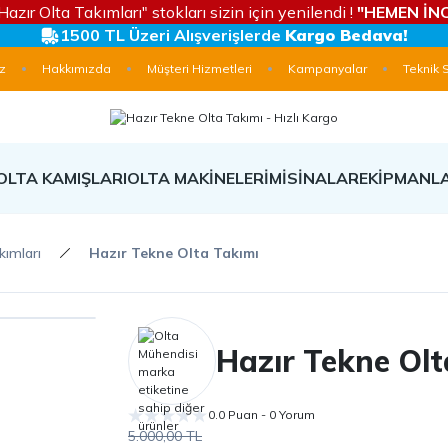
Hazır Olta Takımları" stokları sizin için yenilendi !
"HEMEN İNC
1500 TL Üzeri Alışverişlerde
Kargo Bedava!
z
Hakkımızda
Müşteri Hizmetleri
Kampanyalar
Teknik 
OLTA KAMIŞLARI
OLTA MAKİNELERİ
MİSİNALAR
EKİPMANL
kımları
Hazır Tekne Olta Takımı
Hazır Tekne Olt
0.0 Puan - 0 Yorum
5.000,00 TL