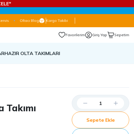
ELE"
Servis
Oltacı Blog
Kargo Takibi
Favorilerim
Giriş Yap
Sepetim
AR
HAZIR OLTA TAKIMLARI
a Takımı
Sepete Ekle