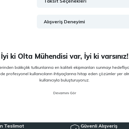
Taksit Seçenekleri
Alışveriş Deneyimi
İyi ki Olta Mühendisi var, İyi ki varsınız!
inden balıkçılık tutkunlarına en kaliteli ekipmanları sunmayı hedefliy
 de profesyonel kullanıcıların ihtiyaçlarına hitap eden çözümler yer 
kullanıcıyla buluşturuyoruz.
ano, Daiwa, Hanfish, Fujin ve Ryuji
gibi lider markaların en güncel 
veriminizi artırırken maksimum keyif almanızı sağlıyoruz. Ürün seçiminde
siyet arayan kullanıcılar için özel olarak seçilmiş ürünler sunuyoruz. 
e, herkesin kolayca bu hobiye adım atmasını mümkün kılıyoruz. Her sev
n Teslimat
Güvenli Alışveriş