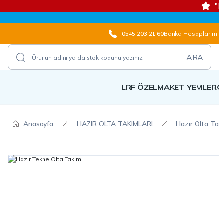
"
0545 203 21 60
Banka Hesaplarımı
ARA
LRF ÖZEL
MAKET YEMLER
Anasayfa
HAZIR OLTA TAKIMLARI
Hazır Olta Ta