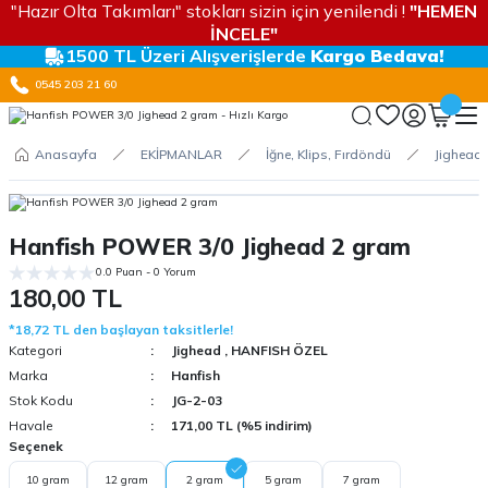
"Hazır Olta Takımları" stokları sizin için yenilendi !
"HEMEN
İNCELE"
1500 TL Üzeri Alışverişlerde
Kargo Bedava!
0545 203 21 60
Anasayfa
EKİPMANLAR
İğne, Klips, Fırdöndü
Jighead
Hanfish POWER 3/0 Jighead 2 gram
0.0 Puan - 0 Yorum
180,00 TL
*18,72 TL den başlayan taksitlerle!
Kategori
Jighead
,
HANFISH ÖZEL
Marka
Hanfish
Stok Kodu
JG-2-03
Havale
171,00 TL (%5 indirim)
Seçenek
10 gram
12 gram
2 gram
5 gram
7 gram