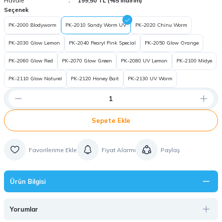
Havale
199,50 TL (%5 indirim)
Seçenek
PK-2000 Blodyworm
PK-2010 Sandy Worm UV
PK-2020 Chinu Worm
PK-2030 Glow Lemon
PK-2040 Pearyl Pink Special
PK-2050 Glow Orange
PK-2060 Glow Red
PK-2070 Glow Green
PK-2080 UV Lemon
PK-2100 Midye
PK-2110 Glow Naturel
PK-2120 Honey Bait
PK-2130 UV Worm
Sepete Ekle
Fiyat Alarmı
Paylaş
Ürün Bilgisi
Yorumlar