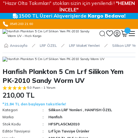
"Hazır Olta Takımları" stokları sizin için yenilendi !
"HEMEN
İNCELE"
1500 TL Üzeri Alışverişlerde
Kargo Bedava!
0545 203 21 60
Anasayfa
LRF ÖZEL
LRF Maket Yemleri
Silikon LRF Yem
Hanfish Plankton 5 Cm Lrf Silikon Yem
PK-2010 Sandy Worm UV
5.0 Puan - 1 Yorum
210,00 TL
*21,84 TL den başlayan taksitlerle!
Kategori
Silikon LRF Yemleri
,
HANFISH ÖZEL
Marka
Hanfish
Stok Kodu
HFSPLA5CM2010
Editör Tavsiyesi
Lrf İçin Tavsiye Ürünler