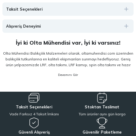
Taksit Seçenekleri
Alışveriş Deneyimi
İyi ki Olta Mühendisi var, İyi ki varsınız!
Olta Mühendisi Balıkçılık Malzemeleri olarak, oltamuhendisi.com üzerinden
balıkçılık tutkunlarına en kaliteli ekipmanları sunmayı hedefliyoruz. Geniş
ürün yelpazemizde LRF, olta takımı, LRF kamışı, spin olta takımı ve hazır
olta takımı gibi kategorilerde, hem amatör hem de profesyonel
kullanıcıların ihtiyaçlarına hitap eden çözümler yer almaktadır. Deneyim
odaklı yaklaşımımızla, doğru ekipmanı doğru kullanıcıyla buluşturuyoruz.
Sitemizde yer alan ürünler; dünya çapında kendini kanıtlamış
Shimano,
Daiwa, Hanfish, Fujin ve Ryuji
gibi lider markaların en güncel ve performans
Taksit Seçenekleri
Stoktan Teslimat
odaklı modellerinden oluşur. Özellikle LRF avcılığı ve spin balıkçılığı için
Vade Farksız 4 Taksit İmkanı
Tüm ürünler aynı gün kargo
optimize edilmiş ekipmanlarımız sayesinde, av veriminizi artırırken
maksimum keyif almanızı sağlıyoruz. Ürün seçiminde kalite, dayanıklılık ve
performans kriterlerini ön planda tutuyoruz.
Güvenli Alışveriş
Güvenilir Paketleme