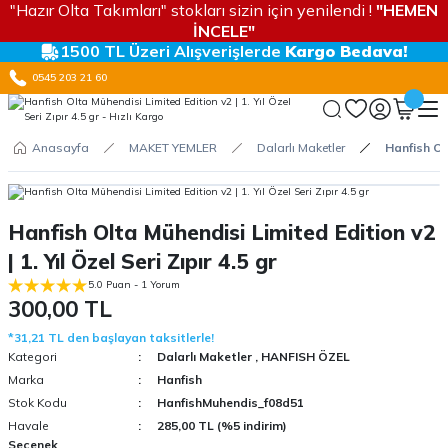
"Hazır Olta Takımları" stokları sizin için yenilendi !
"HEMEN
İNCELE"
1500 TL Üzeri Alışverişlerde
Kargo Bedava!
0545 203 21 60
Anasayfa
MAKET YEMLER
Dalarlı Maketler
Hanfish Olt
Hanfish Olta Mühendisi Limited Edition v2
| 1. Yıl Özel Seri Zıpır 4.5 gr
5.0 Puan - 1 Yorum
300,00 TL
*31,21 TL den başlayan taksitlerle!
Kategori
Dalarlı Maketler
,
HANFISH ÖZEL
Marka
Hanfish
Stok Kodu
HanfishMuhendis_f08d51
Havale
285,00 TL (%5 indirim)
Seçenek