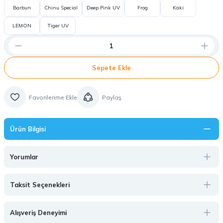
Barbun
Chinu Special
Deep Pink UV
Frog
Kaki
LEMON
Tiger UV
Sepete Ekle
Paylaş
Ürün Bilgisi
Yorumlar
Taksit Seçenekleri
Alışveriş Deneyimi