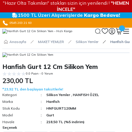
"Hazır Olta Takımları" stokları sizin için yenilendi !
"HEMEN
İNCELE"
1500 TL Üzeri Alışverişlerde
Kargo Bedava!
0545 203 21 60
Anasayfa
MAKET YEMLER
Silikon Yemler
Hanfish Gurt
Hanfish Gurt 12 Cm Silikon Yem
0.0 Puan - 0 Yorum
230,00 TL
*23,92 TL den başlayan taksitlerle!
Kategori
Silikon Yemler
,
HANFISH ÖZEL
Marka
Hanfish
Stok Kodu
HNFGURT120MM
Model
Gurt
Havale
218,50 TL (%5 indirim)
Seçenek