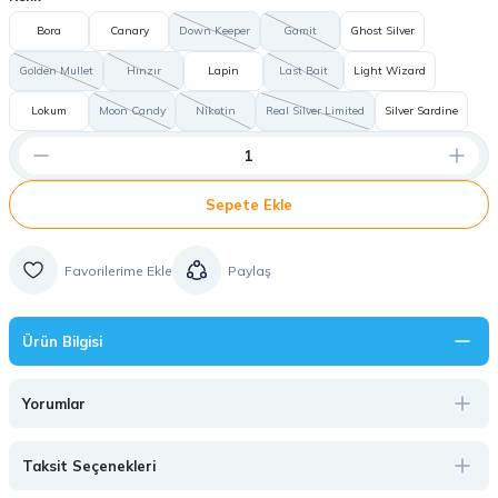
Bora
Canary
Down Keeper
Gamit
Ghost Silver
Golden Mullet
Hınzır
Lapin
Last Bait
Light Wizard
Lokum
Moon Candy
Nikotin
Real Silver Limited
Silver Sardine
Sepete Ekle
Paylaş
Ürün Bilgisi
Yorumlar
Taksit Seçenekleri