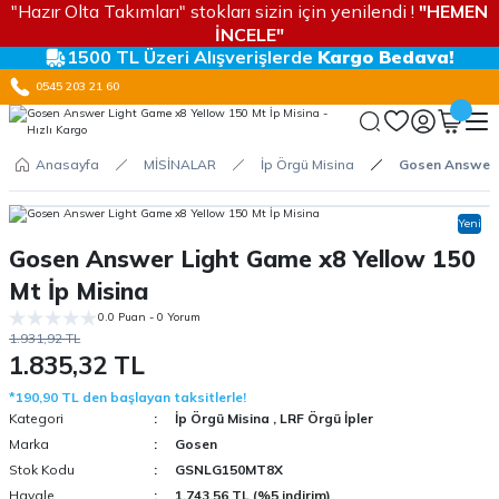
"Hazır Olta Takımları" stokları sizin için yenilendi !
"HEMEN
İNCELE"
1500 TL Üzeri Alışverişlerde
Kargo Bedava!
0545 203 21 60
Anasayfa
MİSİNALAR
İp Örgü Misina
Gosen Answer L
Yeni
Gosen Answer Light Game x8 Yellow 150
Mt İp Misina
0.0 Puan - 0 Yorum
1.931,92 TL
1.835,32 TL
*190,90 TL den başlayan taksitlerle!
Kategori
İp Örgü Misina
,
LRF Örgü İpler
Marka
Gosen
Stok Kodu
GSNLG150MT8X
Havale
1.743,56 TL (%5 indirim)